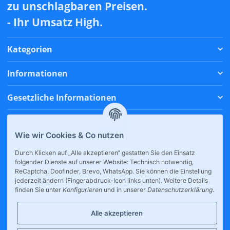
zu unschlagbaren Preisen.
- Ihr Umsatz High.
Kategorien
Informationen
Gesetzliche Informationen
Zahlungsmethoden
Wie wir Cookies & Co nutzen
Versandmethoden
Durch Klicken auf „Alle akzeptieren“ gestatten Sie den Einsatz
folgender Dienste auf unserer Website: Technisch notwendig,
* Alle Preise inkl. gesetzlicher USt., zzgl.
Versand
ReCaptcha, Doofinder, Brevo, WhatsApp. Sie können die Einstellung
jederzeit ändern (Fingerabdruck-Icon links unten). Weitere Details
finden Sie unter
Konfigurieren
und in unserer
Datenschutzerklärung
.
Alle akzeptieren