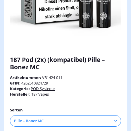
187 Pod (2x) (kompatibel) Pille –
Bonez MC
Artikelnummer:
VB1424-011
GTIN:
4262510824729
Kategorie:
POD-Systeme
Hersteller:
187 Vapes
Sorten
Pille – Bonez MC