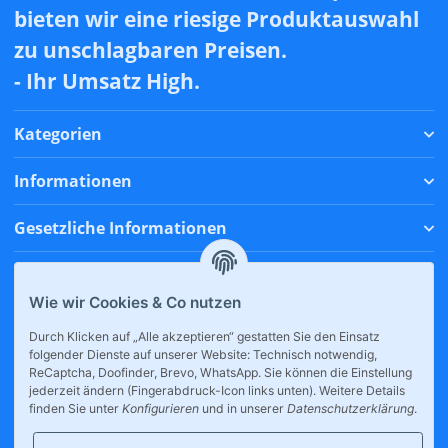
bieten wir eine riesige Produktauswahl
zu unschlagbaren Preisen.
- Ihr Umsatz High.
Kategorien
Informationen
Gesetzliche Informationen
Zahlungsmethoden
Wie wir Cookies & Co nutzen
Versandmethoden
Durch Klicken auf „Alle akzeptieren“ gestatten Sie den Einsatz
folgender Dienste auf unserer Website: Technisch notwendig,
* Alle Preise inkl. gesetzlicher USt., zzgl.
Versand
ReCaptcha, Doofinder, Brevo, WhatsApp. Sie können die Einstellung
jederzeit ändern (Fingerabdruck-Icon links unten). Weitere Details
finden Sie unter
Konfigurieren
und in unserer
Datenschutzerklärung
.