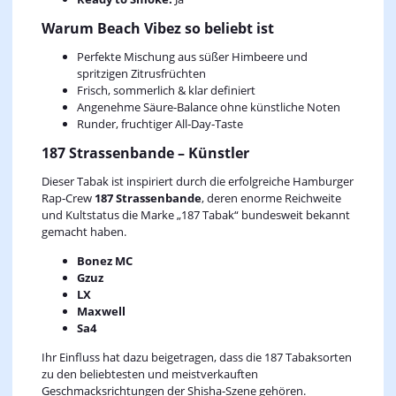
Warum Beach Vibez so beliebt ist
Perfekte Mischung aus süßer Himbeere und
spritzigen Zitrusfrüchten
Frisch, sommerlich & klar definiert
Angenehme Säure-Balance ohne künstliche Noten
Runder, fruchtiger All‑Day‑Taste
187 Strassenbande – Künstler
Dieser Tabak ist inspiriert durch die erfolgreiche Hamburger
Rap‑Crew
187 Strassenbande
, deren enorme Reichweite
und Kultstatus die Marke „187 Tabak“ bundesweit bekannt
gemacht haben.
Bonez MC
Gzuz
LX
Maxwell
Sa4
Ihr Einfluss hat dazu beigetragen, dass die 187 Tabaksorten
zu den beliebtesten und meistverkauften
Geschmacksrichtungen der Shisha‑Szene gehören.