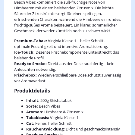
Beach Vibez kombiniert die süß-fruchtige Note von
Himbeeren mit einem belebenden Zitrusmix. Die leichte
Säure der Zitrusfrüchte sorgt für einen spritzigen,
erfrischenden Charakter, während die Himbeere ein rundes,
fruchtig-süßes Aroma beisteuert. Ein klarer, sommerlicher
Geschmack, der weder künstlich noch zu schwer wirkt.
Premium-Tabak:
Virginia Klasse 1 – heller Schnitt,
optimale Feuchtigkeit und intensive Aromatisierung.
Ice-Touch:
Dezente Frischekomponente unterstreicht das
belebende Profil.
Ready to Smoke:
Direkt aus der Dose rauchfertig – kein
Anfeuchten notwendig.
Frischebox:
Wiederverschließbare Dose schützt zuverlässig
vor Aromaverlust.
Produktdetails
Inhalt:
200g Shishatabak
Sorte:
Beach Vibez
Aromen:
Himbeere & Zitrusmix
Tabakbasis:
Virginia Klasse 1
Cut:
Feiner, heller Schnitt
Rauchentwicklung:
Dicht und geschmacksintensiv
Ready to Smoke:
Ja