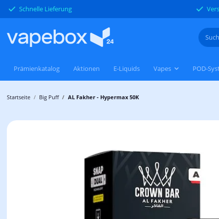
Schnelle Lieferung
Vers
Prämienkatalog
Aktionen
E-Liquids
Vapes
POD-Sys
Startseite
Big Puff
AL Fakher - Hypermax 50K