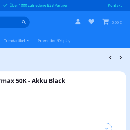
Über 1000 zufriedene B2B Partner
Kontakt
0,00 €
Trendartikel
Promotion/Display
rmax 50K - Akku Black