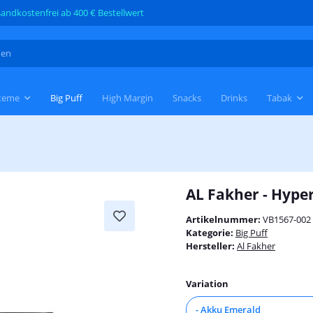
andkostenfrei ab 400 € Bestellwert
teme
Big Puff
High Margin
Snacks
Drinks
Tabak
AL Fakher - Hype
Artikelnummer:
VB1567-002
Kategorie:
Big Puff
Hersteller:
Al Fakher
Variation
- Akku Emerald