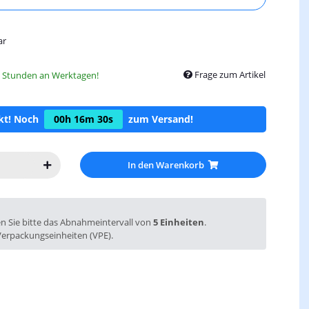
ar
Frage zum Artikel
8 Stunden an Werktagen!
ckt! Noch
00h
16m
29s
zum Versand!
In den Warenkorb
en Sie bitte das Abnahmeintervall von
5 Einheiten
.
Verpackungseinheiten (VPE).