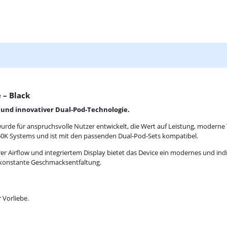
 – Black
und innovativer Dual-Pod-Technologie.
urde für anspruchsvolle Nutzer entwickelt, die Wert auf Leistung, modern
0K Systems und ist mit den passenden Dual-Pod-Sets kompatibel.
r Airflow und integriertem Display bietet das Device ein modernes und indi
d konstante Geschmacksentfaltung.
 Vorliebe.