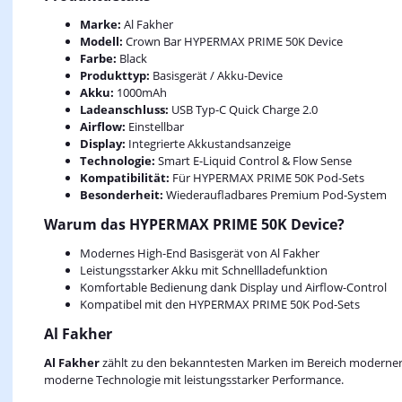
Marke:
Al Fakher
Modell:
Crown Bar HYPERMAX PRIME 50K Device
Farbe:
Black
Produkttyp:
Basisgerät / Akku-Device
Akku:
1000mAh
Ladeanschluss:
USB Typ-C Quick Charge 2.0
Airflow:
Einstellbar
Display:
Integrierte Akkustandsanzeige
Technologie:
Smart E-Liquid Control & Flow Sense
Kompatibilität:
Für HYPERMAX PRIME 50K Pod-Sets
Besonderheit:
Wiederaufladbares Premium Pod-System
Warum das HYPERMAX PRIME 50K Device?
Modernes High-End Basisgerät von Al Fakher
Leistungsstarker Akku mit Schnellladefunktion
Komfortable Bedienung dank Display und Airflow-Control
Kompatibel mit den HYPERMAX PRIME 50K Pod-Sets
Al Fakher
Al Fakher
zählt zu den bekanntesten Marken im Bereich moderner 
moderne Technologie mit leistungsstarker Performance.