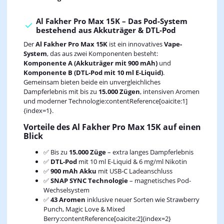
Al Fakher Pro Max 15K – Das Pod-System
bestehend aus Akkuträger & DTL-Pod
Der
Al Fakher Pro Max 15K
ist ein innovatives
Vape-
System
, das aus zwei Komponenten besteht:
Komponente A (Akkuträger mit 900 mAh)
und
Komponente B (DTL-Pod mit 10 ml E-Liquid)
.
Gemeinsam bieten beide ein unvergleichliches
Dampferlebnis mit bis zu
15.000 Zügen
, intensiven Aromen
und moderner Technologie:contentReference[oaicite:1]
{index=1}.
Vorteile des Al Fakher Pro Max 15K auf einen
Blick
✅ Bis zu
15.000 Züge
– extra langes Dampferlebnis
✅
DTL-Pod
mit 10 ml E-Liquid & 6 mg/ml Nikotin
✅
900 mAh Akku
mit USB-C Ladeanschluss
✅
SNAP SYNC Technologie
– magnetisches Pod-
Wechselsystem
✅
43 Aromen
inklusive neuer Sorten wie Strawberry
Punch, Magic Love & Mixed
Berry:contentReference[oaicite:2]{index=2}