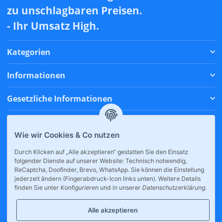
zu unschlagbaren Preisen.
- Ihr Umsatz High.
Kategorien
Informationen
Gesetzliche Informationen
Zahlungsmethoden
Wie wir Cookies & Co nutzen
Versandmethoden
Durch Klicken auf „Alle akzeptieren“ gestatten Sie den Einsatz
folgender Dienste auf unserer Website: Technisch notwendig,
* Alle Preise inkl. gesetzlicher USt., zzgl.
Versand
ReCaptcha, Doofinder, Brevo, WhatsApp. Sie können die Einstellung
jederzeit ändern (Fingerabdruck-Icon links unten). Weitere Details
finden Sie unter
Konfigurieren
und in unserer
Datenschutzerklärung
.
Alle akzeptieren