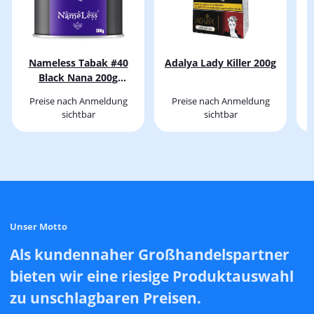
Nameless Tabak #40
Adalya Lady Killer 200g
O
Black Nana 200g
(29,90)
Preise nach Anmeldung
Preise nach Anmeldung
sichtbar
sichtbar
Unser Motto
Als kundennaher Großhandelspartner
bieten wir eine riesige Produktauswahl
zu unschlagbaren Preisen.