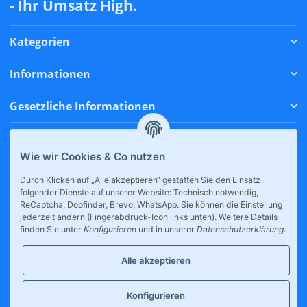
- Ihr Umsatz High.
Kategorien
Informationen
Gesetzliche Informationen
Zahlungsmethoden
Wie wir Cookies & Co nutzen
Versandmethoden
Durch Klicken auf „Alle akzeptieren“ gestatten Sie den Einsatz
folgender Dienste auf unserer Website: Technisch notwendig,
* Alle Preise inkl. gesetzlicher USt., zzgl.
Versand
ReCaptcha, Doofinder, Brevo, WhatsApp. Sie können die Einstellung
jederzeit ändern (Fingerabdruck-Icon links unten). Weitere Details
finden Sie unter
Konfigurieren
und in unserer
Datenschutzerklärung
.
Alle akzeptieren
Konfigurieren
Großhandel für E-Zigaretten, internationale Snacks & Drinks.