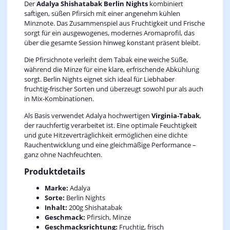
Der
Adalya Shishatabak Berlin Nights
kombiniert
saftigen, süßen Pfirsich mit einer angenehm kühlen
Minznote. Das Zusammenspiel aus Fruchtigkeit und Frische
sorgt für ein ausgewogenes, modernes Aromaprofil, das
über die gesamte Session hinweg konstant präsent bleibt.
Die Pfirsichnote verleiht dem Tabak eine weiche Süße,
während die Minze für eine klare, erfrischende Abkühlung
sorgt. Berlin Nights eignet sich ideal für Liebhaber
fruchtig‑frischer Sorten und überzeugt sowohl pur als auch
in Mix‑Kombinationen.
Als Basis verwendet Adalya hochwertigen
Virginia‑Tabak
,
der rauchfertig verarbeitet ist. Eine optimale Feuchtigkeit
und gute Hitzeverträglichkeit ermöglichen eine dichte
Rauchentwicklung und eine gleichmäßige Performance –
ganz ohne Nachfeuchten.
Produktdetails
Marke:
Adalya
Sorte:
Berlin Nights
Inhalt:
200g Shishatabak
Geschmack:
Pfirsich, Minze
Geschmacksrichtung:
Fruchtig, frisch