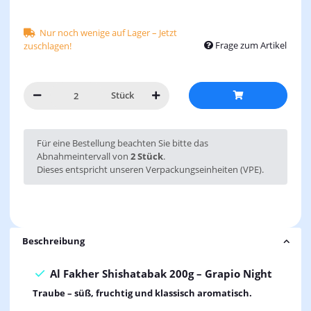
Nur noch wenige auf Lager – Jetzt
Frage zum Artikel
zuschlagen!
Stück
x
Für eine Bestellung beachten Sie bitte das
Abnahmeintervall von
2 Stück
.
Dieses entspricht unseren Verpackungseinheiten (VPE).
Beschreibung
Al Fakher Shishatabak 200g – Grapio Night
Traube – süß, fruchtig und klassisch aromatisch.