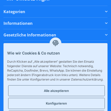
Kategorien
Informationen
Gesetzliche Informationen
Zahlungsmethoden
Wie wir Cookies & Co nutzen
Versandmethoden
Durch Klicken auf „Alle akzeptieren“ gestatten Sie den Einsatz
folgender Dienste auf unserer Website: Technisch notwendig,
* Alle Preise inkl. gesetzlicher USt., zzgl.
Versand
ReCaptcha, Doofinder, Brevo, WhatsApp. Sie können die Einstellung
jederzeit ändern (Fingerabdruck-Icon links unten). Weitere Details
finden Sie unter
Konfigurieren
und in unserer
Datenschutzerklärung
.
Alle akzeptieren
Konfigurieren
Großhandel für E-Zigaretten, internationale Snacks & Drinks.
Tankstellen, Kioske und Supermärkte profitieren von unserer breiten