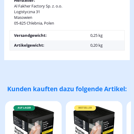
Hersteller:
Al Fakher Factory Sp. z. o.o.
Logistyczna 31
Masowien
05-825 Chlebnia, Polen
Versandgewicht:
0,25 kg
Artikelgewicht:
0,20
kg
Kunden kauften dazu folgende Artikel:
AUF LAGER
BESTSELLER