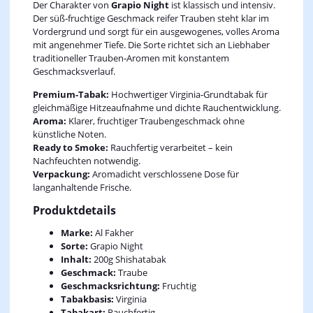
Der Charakter von
Grapio Night
ist klassisch und intensiv.
Der süß‑fruchtige Geschmack reifer Trauben steht klar im
Vordergrund und sorgt für ein ausgewogenes, volles Aroma
mit angenehmer Tiefe. Die Sorte richtet sich an Liebhaber
traditioneller Trauben‑Aromen mit konstantem
Geschmacksverlauf.
Premium-Tabak:
Hochwertiger Virginia‑Grundtabak für
gleichmäßige Hitzeaufnahme und dichte Rauchentwicklung.
Aroma:
Klarer, fruchtiger Traubengeschmack ohne
künstliche Noten.
Ready to Smoke:
Rauchfertig verarbeitet – kein
Nachfeuchten notwendig.
Verpackung:
Aromadicht verschlossene Dose für
langanhaltende Frische.
Produktdetails
Marke:
Al Fakher
Sorte:
Grapio Night
Inhalt:
200g Shishatabak
Geschmack:
Traube
Geschmacksrichtung:
Fruchtig
Tabakbasis:
Virginia
Tabakart:
Rauchfertig