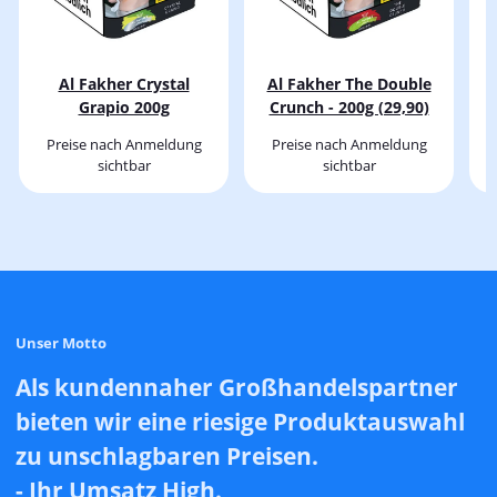
Al Fakher Crystal
Al Fakher The Double
Grapio 200g
Crunch - 200g (29,90)
Preise nach Anmeldung
Preise nach Anmeldung
sichtbar
sichtbar
Unser Motto
Als kundennaher Großhandelspartner
bieten wir eine riesige Produktauswahl
zu unschlagbaren Preisen.
- Ihr Umsatz High.