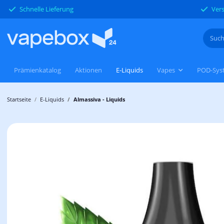
Schnelle Lieferung
Vers
Prämienkatalog
Aktionen
E-Liquids
Vapes
POD-Sys
Startseite
E-Liquids
Almassiva - Liquids