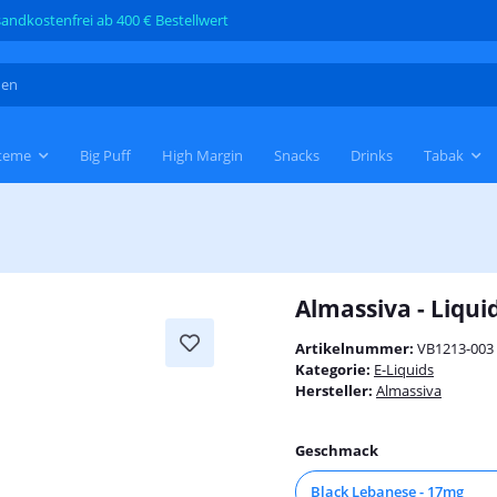
andkostenfrei ab 400 € Bestellwert
teme
Big Puff
High Margin
Snacks
Drinks
Tabak
Almassiva - Liqui
Artikelnummer:
VB1213-003
Kategorie:
E-Liquids
Hersteller:
Almassiva
Geschmack
Black Lebanese - 17mg