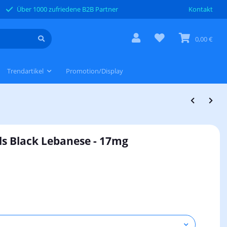
Über 1000 zufriedene B2B Partner
Kontakt
0,00 €
Trendartikel
Promotion/Display
ds Black Lebanese - 17mg