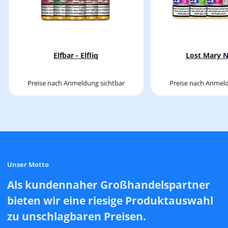
Elfbar - Elfliq
Lost Mary N
Preise nach Anmeldung sichtbar
Preise nach Anmeld
Unser Motto
Als kundennaher Großhandelspartner
bieten wir eine riesige Produktauswahl
zu unschlagbaren Preisen.