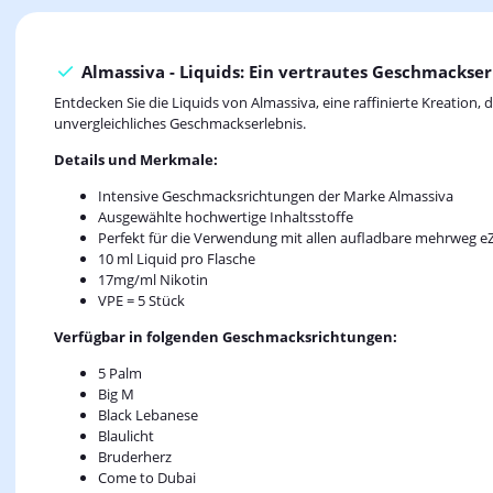
Almassiva - Liquids: Ein vertrautes Geschmackser
Entdecken Sie die Liquids von Almassiva, eine raffinierte Kreation
unvergleichliches Geschmackserlebnis.
Details und Merkmale:
Intensive Geschmacksrichtungen der Marke Almassiva
Ausgewählte hochwertige Inhaltsstoffe
Perfekt für die Verwendung mit allen aufladbare mehrweg e
10 ml Liquid pro Flasche
17mg/ml Nikotin
VPE = 5 Stück
Verfügbar in folgenden Geschmacksrichtungen:
5 Palm
Big M
Black Lebanese
Blaulicht
Bruderherz
Come to Dubai