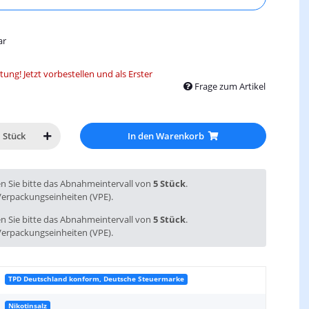
ar
ung! Jetzt vorbestellen und als Erster
Frage zum Artikel
In den Warenkorb
Stück
en Sie bitte das Abnahmeintervall von
5 Stück
.
Verpackungseinheiten (VPE).
en Sie bitte das Abnahmeintervall von
5 Stück
.
Verpackungseinheiten (VPE).
TPD Deutschland konform, Deutsche Steuermarke
Nikotinsalz