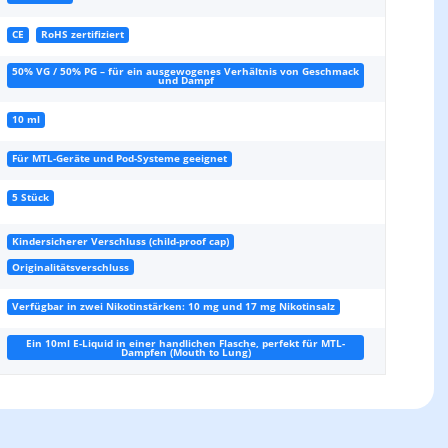
CE
RoHS zertifiziert
50% VG / 50% PG – für ein ausgewogenes Verhältnis von Geschmack
und Dampf
10 ml
Für MTL-Geräte und Pod-Systeme geeignet
5 Stück
Kindersicherer Verschluss (child-proof cap)
Originalitätsverschluss
Verfügbar in zwei Nikotinstärken: 10 mg und 17 mg Nikotinsalz
Ein 10ml E-Liquid in einer handlichen Flasche, perfekt für MTL-
Dampfen (Mouth to Lung)