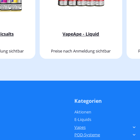
icsalts
VapeApe - Liquid
ung sichtbar
Preise nach Anmeldung sichtbar
Kategorien
Aktionen
E-Liquids
Vapes
POD-Systeme