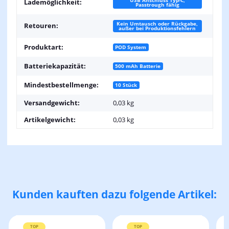
USB Anschluss Typ-C,
Lademöglichkeit:
Passtrough fähig
Kein Umtausch oder Rückgabe,
Retouren:
außer bei Produktionsfehlern
Produktart:
POD System
Batteriekapazität:
500 mAh Batterie
Mindestbestellmenge:
10 Stück
Versandgewicht:
0,03 kg
Artikelgewicht:
0,03
kg
Kunden kauften dazu folgende Artikel:
TOP
TOP