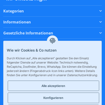
Kategorien
Informationen
Gesetzliche Informationen
Zahlungsmethoden
Wie wir Cookies & Co nutzen
Versandmethoden
Durch Klicken auf „Alle akzeptieren“ gestatten Sie den Einsatz
folgender Dienste auf unserer Website: Technisch notwendig,
* Alle Preise inkl. gesetzlicher USt., zzgl.
Versand
ReCaptcha, Doofinder, Brevo, WhatsApp. Sie können die Einstellung
jederzeit ändern (Fingerabdruck-Icon links unten). Weitere Details
finden Sie unter
Konfigurieren
und in unserer
Datenschutzerklärung
.
Alle akzeptieren
Konfigurieren
Großhandel für E-Zigaretten, internationale Snacks & Drinks.
Tankstellen, Kioske und Supermärkte profitieren von unserer breiten