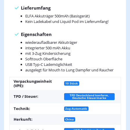
Lieferumfang
ELFA Akkuträger 500mAh (Basisgerät)
Kein Ladekabel und Liquid Pod im Lieferumfang!
Eigenschaften
wiederaufladbarer Akkuträger
integrierter 500 mAh Akku
mit 3-Zug Kindersicherung
Softtouch Oberfläche
USB Typ-C Lademöglichkeit
ausgelegt für Mouth to Lung Dampfer und Raucher
Verpackungseinheit
10 Stück
(VPE):
TPD Deutschland konform,
TPD / Steuer:
Deutsche Steuermarke
Technik:
Zug-Automatik
Herkunft:
China