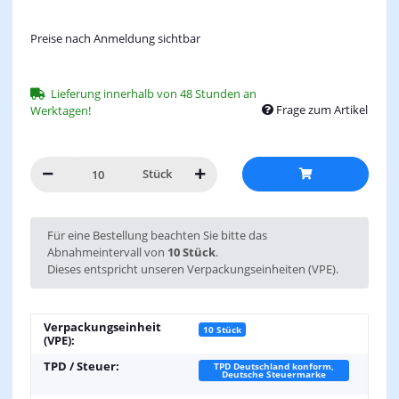
Preise nach Anmeldung sichtbar
Lieferung innerhalb von 48 Stunden an
Frage zum Artikel
Werktagen!
Stück
x
Für eine Bestellung beachten Sie bitte das
Abnahmeintervall von
10 Stück
.
Dieses entspricht unseren Verpackungseinheiten (VPE).
Verpackungseinheit
10 Stück
(VPE):
TPD / Steuer:
TPD Deutschland konform,
Deutsche Steuermarke