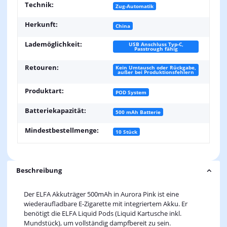
Technik:
Zug-Automatik
Herkunft:
China
Lademöglichkeit:
USB Anschluss Typ-C,
Passtrough fähig
Retouren:
Kein Umtausch oder Rückgabe,
außer bei Produktionsfehlern
Produktart:
POD System
Batteriekapazität:
500 mAh Batterie
Mindestbestellmenge:
10 Stück
Beschreibung
Der ELFA Akkuträger 500mAh in Aurora Pink ist eine
wiederaufladbare E-Zigarette mit integriertem Akku. Er
benötigt die ELFA Liquid Pods (Liquid Kartusche inkl.
Mundstück), um vollständig dampfbereit zu sein.