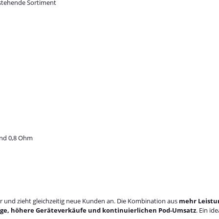
estehende Sortiment
und 0,8 Ohm
er und zieht gleichzeitig neue Kunden an. Die Kombination aus
mehr Leistu
ge, höhere Geräteverkäufe und kontinuierlichen Pod-Umsatz
. Ein id