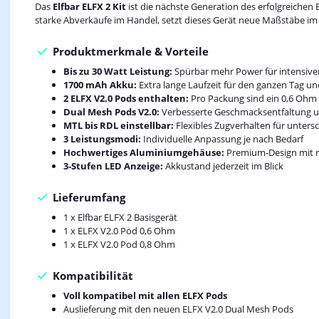
Das
Elfbar ELFX 2 Kit
ist die nächste Generation des erfolgreichen
starke Abverkäufe im Handel, setzt dieses Gerät neue Maßstäbe im
Produktmerkmale & Vorteile
Bis zu 30 Watt Leistung:
Spürbar mehr Power für intensiv
1700 mAh Akku:
Extra lange Laufzeit für den ganzen Tag u
2 ELFX V2.0 Pods enthalten:
Pro Packung sind ein 0,6 Ohm
Dual Mesh Pods V2.0:
Verbesserte Geschmacksentfaltung u
MTL bis RDL einstellbar:
Flexibles Zugverhalten für unters
3 Leistungsmodi:
Individuelle Anpassung je nach Bedarf
Hochwertiges Aluminiumgehäuse:
Premium-Design mit r
3-Stufen LED Anzeige:
Akkustand jederzeit im Blick
Lieferumfang
1 x Elfbar ELFX 2 Basisgerät
1 x ELFX V2.0 Pod 0,6 Ohm
1 x ELFX V2.0 Pod 0,8 Ohm
Kompatibilität
Voll kompatibel mit allen ELFX Pods
Auslieferung mit den neuen ELFX V2.0 Dual Mesh Pods