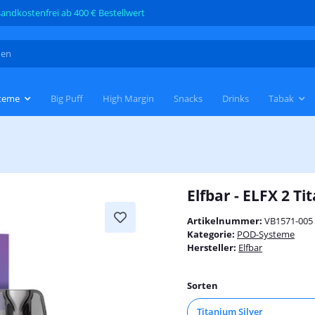
andkostenfrei ab 400 € Bestellwert
teme
Big Puff
High Margin
Snacks
Drinks
Tabak
Elfbar - ELFX 2 Ti
Artikelnummer:
VB1571-005
Kategorie:
POD-Systeme
Hersteller:
Elfbar
Sorten
Titanium Silver