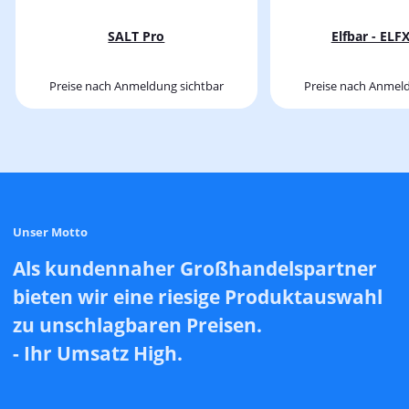
SALT Pro
Elfbar - EL
Preise nach Anmeldung sichtbar
Preise nach Anmeld
Unser Motto
Als kundennaher Großhandelspartner
bieten wir eine riesige Produktauswahl
zu unschlagbaren Preisen.
- Ihr Umsatz High.