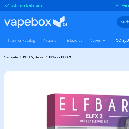
Schnelle Lieferung
Vers
Prämienkatalog
Aktionen
E-Liquids
Vapes
POD-Sys
Startseite
POD-Systeme
Elfbar - ELFX 2