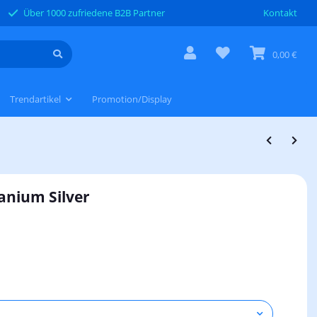
Über 1000 zufriedene B2B Partner
Kontakt
0,00 €
Trendartikel
Promotion/Display
tanium Silver