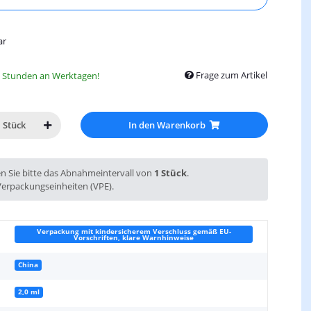
ar
Frage zum Artikel
8 Stunden an Werktagen!
In den Warenkorb
Stück
en Sie bitte das Abnahmeintervall von
1 Stück
.
Verpackungseinheiten (VPE).
Verpackung mit kindersicherem Verschluss gemäß EU-
Vorschriften, klare Warnhinweise
China
2,0 ml