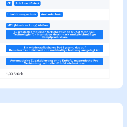
CE
RoHS zertifiziert
Überhitzungsschutz
Auslaufschutz
MTL (Mouth to Lung) Airflow
ausgestattet mit einer fortschrittlichen QUAQ Mesh Coil-
Technologie für intensiven Geschmack und gleichmäßige
Dampfproduktion.
Ein wiederaufladbares Pod-System, das auf
Benutzerfreundlichkeit und nachhaltige Nutzung ausgelegt ist.
Automatische Zugaktivierung ohne Knöpfe, magnetische Pod-
Verbindung, schnelle USB-C-Ladefunktion.
1,00 Stück