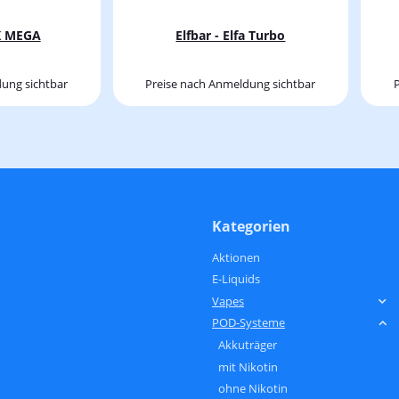
FX MEGA
Elfbar - Elfa Turbo
ung sichtbar
Preise nach Anmeldung sichtbar
Kategorien
Aktionen
E-Liquids
Vapes
POD-Systeme
Akkuträger
mit Nikotin
ohne Nikotin