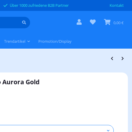
Über 1000 zufriedene B2B Partner
Kontakt
0,00 €
Trendartikel
Promotion/Display
bo Aurora Gold