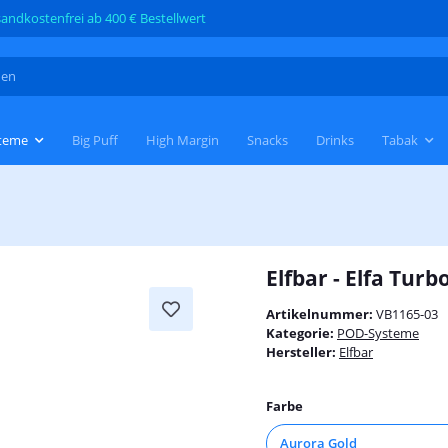
andkostenfrei ab 400 € Bestellwert
teme
Big Puff
High Margin
Snacks
Drinks
Tabak
Elfbar - Elfa Tur
Artikelnummer:
VB1165-03
Kategorie:
POD-Systeme
Hersteller:
Elfbar
Farbe
Aurora Gold