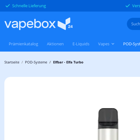
Schnelle Lieferung
Vers
Prämienkatalog
Aktionen
E-Liquids
Vapes
POD-Sys
Startseite
POD-Systeme
Elfbar - Elfa Turbo