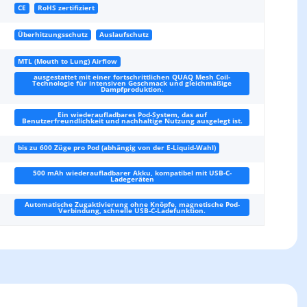
CE
RoHS zertifiziert
Überhitzungsschutz
Auslaufschutz
MTL (Mouth to Lung) Airflow
ausgestattet mit einer fortschrittlichen QUAQ Mesh Coil-
Technologie für intensiven Geschmack und gleichmäßige
Dampfproduktion.
Ein wiederaufladbares Pod-System, das auf
Benutzerfreundlichkeit und nachhaltige Nutzung ausgelegt ist.
bis zu 600 Züge pro Pod (abhängig von der E-Liquid-Wahl)
500 mAh wiederaufladbarer Akku, kompatibel mit USB-C-
Ladegeräten
Automatische Zugaktivierung ohne Knöpfe, magnetische Pod-
Verbindung, schnelle USB-C-Ladefunktion.