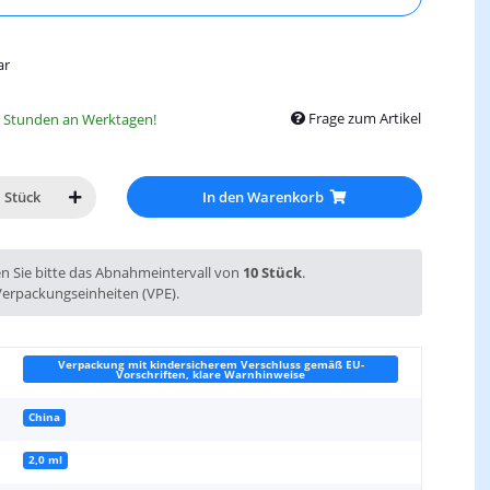
ar
Frage zum Artikel
8 Stunden an Werktagen!
In den Warenkorb
Stück
en Sie bitte das Abnahmeintervall von
10 Stück
.
Verpackungseinheiten (VPE).
Verpackung mit kindersicherem Verschluss gemäß EU-
Vorschriften, klare Warnhinweise
China
2,0 ml