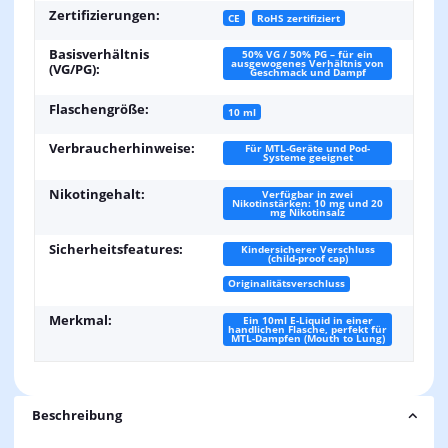
Zertifizierungen:
CE
RoHS zertifiziert
Basisverhältnis
50% VG / 50% PG – für ein
ausgewogenes Verhältnis von
(VG/PG):
Geschmack und Dampf
Flaschengröße:
10 ml
Verbraucherhinweise:
Für MTL-Geräte und Pod-
Systeme geeignet
Nikotingehalt:
Verfügbar in zwei
Nikotinstärken: 10 mg und 20
mg Nikotinsalz
Sicherheitsfeatures:
Kindersicherer Verschluss
(child-proof cap)
Originalitätsverschluss
Merkmal:
Ein 10ml E-Liquid in einer
handlichen Flasche, perfekt für
MTL-Dampfen (Mouth to Lung)
Beschreibung