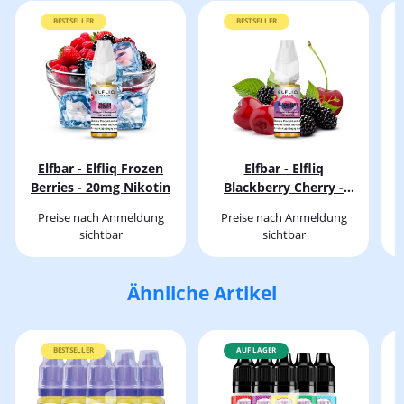
BESTSELLER
BESTSELLER
Elfbar - Elfliq Frozen
Elfbar - Elfliq
Berries - 20mg Nikotin
Blackberry Cherry -
B
20mg Nikotin
Preise nach Anmeldung
Preise nach Anmeldung
sichtbar
sichtbar
Ähnliche Artikel
BESTSELLER
AUF LAGER