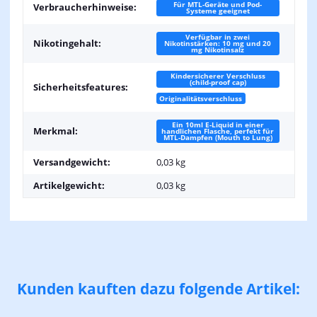
Für MTL-Geräte und Pod-
Verbraucherhinweise:
Systeme geeignet
Verfügbar in zwei
Nikotingehalt:
Nikotinstärken: 10 mg und 20
mg Nikotinsalz
Kindersicherer Verschluss
(child-proof cap)
Sicherheitsfeatures:
Originalitätsverschluss
Ein 10ml E-Liquid in einer
Merkmal:
handlichen Flasche, perfekt für
MTL-Dampfen (Mouth to Lung)
Versandgewicht:
0,03 kg
Artikelgewicht:
0,03
kg
Kunden kauften dazu folgende Artikel: