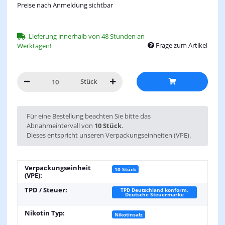
Preise nach Anmeldung sichtbar
Lieferung innerhalb von 48 Stunden an
Frage zum Artikel
Werktagen!
Stück
x
Für eine Bestellung beachten Sie bitte das
Abnahmeintervall von
10 Stück
.
Dieses entspricht unseren Verpackungseinheiten (VPE).
Verpackungseinheit
10 Stück
(VPE):
TPD / Steuer:
TPD Deutschland konform,
Deutsche Steuermarke
Nikotin Typ:
Nikotinsalz