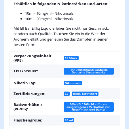
Erhältlich in folgenden Nikotinstärken und -arten:
10ml - 10mg/ml - Nikotinsalz
10ml - 20mg/ml - Nikotinsalz
Mit Elf Bar Elfliq Liquid erleben Sie nicht nur Geschmack,
sondern auch Qualität. Tauchen Sie ein in die Welt der
Aromenvielfalt und genießen Sie das Dampfen in seiner
besten Form.
Verpackungseinheit
10 Stück
(VPE):
TPD Deutschland konform,
TPD / Steuer:
Deutsche Steuermarke
Nikotin Typ:
Nikotinsalz
Zertifizierungen:
CE
RoHS zertifiziert
Basisverhältnis
50% VG / 50% PG – für ein
ausgewogenes Verhältnis von
(VG/PG):
Geschmack und Dampf
Flaschengröße:
10 ml