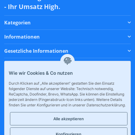
- Ihr Umsatz High.
Kategorien
Informationen
Gesetzliche Informationen
Zahlungsmethoden
Wie wir Cookies & Co nutzen
Versandmethoden
Durch Klicken auf „Alle akzeptieren“ gestatten Sie den Einsatz
folgender Dienste auf unserer Website: Technisch notwendig,
* Alle Preise inkl. gesetzlicher USt., zzgl.
Versand
ReCaptcha, Doofinder, Brevo, WhatsApp. Sie können die Einstellung
jederzeit ändern (Fingerabdruck-Icon links unten). Weitere Details
finden Sie unter
Konfigurieren
und in unserer
Datenschutzerklärung
.
Alle akzeptieren
Konfigurieren