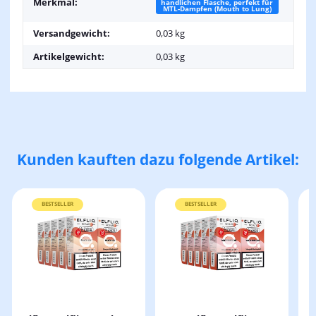
Merkmal:
handlichen Flasche, perfekt für
MTL-Dampfen (Mouth to Lung)
Versandgewicht:
0,03 kg
Artikelgewicht:
0,03
kg
Kunden kauften dazu folgende Artikel:
BESTSELLER
BESTSELLER