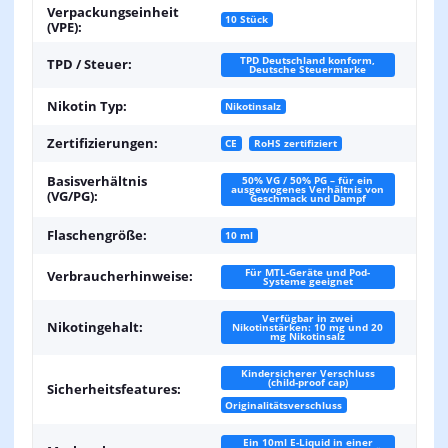
Verpackungseinheit
10 Stück
(VPE):
TPD Deutschland konform,
TPD / Steuer:
Deutsche Steuermarke
Nikotin Typ:
Nikotinsalz
Zertifizierungen:
CE
RoHS zertifiziert
Basisverhältnis
50% VG / 50% PG – für ein
ausgewogenes Verhältnis von
(VG/PG):
Geschmack und Dampf
Flaschengröße:
10 ml
Für MTL-Geräte und Pod-
Verbraucherhinweise:
Systeme geeignet
Verfügbar in zwei
Nikotingehalt:
Nikotinstärken: 10 mg und 20
mg Nikotinsalz
Kindersicherer Verschluss
(child-proof cap)
Sicherheitsfeatures:
Originalitätsverschluss
Ein 10ml E-Liquid in einer