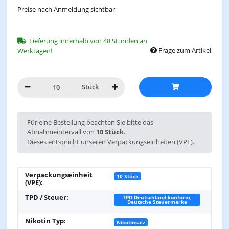
Preise nach Anmeldung sichtbar
Lieferung innerhalb von 48 Stunden an
Frage zum Artikel
Werktagen!
Stück
x
Für eine Bestellung beachten Sie bitte das
Abnahmeintervall von
10 Stück
.
Dieses entspricht unseren Verpackungseinheiten (VPE).
Verpackungseinheit
10 Stück
(VPE):
TPD / Steuer:
TPD Deutschland konform,
Deutsche Steuermarke
Nikotin Typ:
Nikotinsalz