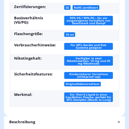
Zertifizierungen:
CE
RoHS zertifiziert
Basisverhältnis
50% VG / 50% PG – für ein
ausgewogenes Verhältnis von
(VG/PG):
Geschmack und Dampf
Flaschengröße:
10 ml
Verbraucherhinweise:
Für MTL-Geräte und Pod-
Systeme geeignet
Nikotingehalt:
Verfügbar in zwei
Nikotinstärken: 10 mg und 20
mg Nikotinsalz
Sicherheitsfeatures:
Kindersicherer Verschluss
(child-proof cap)
Originalitätsverschluss
Merkmal:
Ein 10ml E-Liquid in einer
handlichen Flasche, perfekt für
MTL-Dampfen (Mouth to Lung)
Beschreibung