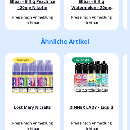
Elfbar - Elfliq Peach Ice
Elfbar - Elfliq
E
- 20mg Nikotin
Watermelon - 20mg
Nikotin
Preise nach Anmeldung
Preise nach Anmeldung
sichtbar
sichtbar
Ähnliche Artikel
BESTSELLER
AUF LAGER
Lost Mary Nicsalts
DINNER LADY - Liquid
Preise nach Anmeldung
Preise nach Anmeldung
sichtbar
sichtbar