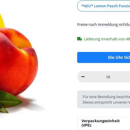
*NEU* Lemon Peach Passion
Preise nach Anmeldung sichtb
Lieferung innerhalb von 4
Die Uhr ti
x
Für eine Bestellung beacht
Dieses entspricht unseren 
Verpackungseinheit
(VPE):