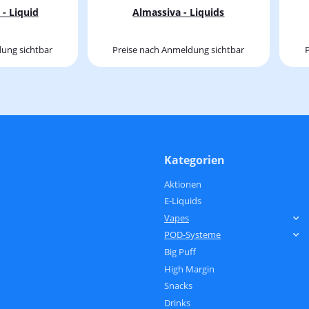
- Liquid
Almassiva - Liquids
ung sichtbar
Preise nach Anmeldung sichtbar
Kategorien
Aktionen
E-Liquids
Vapes
POD-Systeme
Big Puff
High Margin
Snacks
Drinks