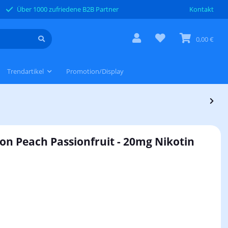
Über 1000 zufriedene B2B Partner
Kontakt
0,00 €
Trendartikel
Promotion/Display
emon Peach Passionfruit - 20mg Nikotin