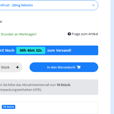
fruit - 20mg Nikotin
ar
Frage zum Artikel
8 Stunden an Werktagen!
ckt! Noch
00h
46m
31s
zum Versand!
In den Warenkorb
Stück
en Sie bitte das Abnahmeintervall von
10 Stück
.
Verpackungseinheiten (VPE).
10 Stück