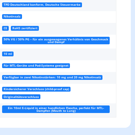
TPD Deutschland konform, Deutsche Steuermarke
Nikotinsalz
CE
RoHS zertifiziert
50% VG / 50% PG – für ein ausgewogenes Verhältnis von Geschmack
und Dampf
10 ml
Für MTL-Geräte und Pod-Systeme geeignet
Verfügbar in zwei Nikotinstärken: 10 mg und 20 mg Nikotinsalz
Kindersicherer Verschluss (child-proof cap)
Originalitätsverschluss
Ein 10ml E-Liquid in einer handlichen Flasche, perfekt für MTL-
Dampfen (Mouth to Lung)