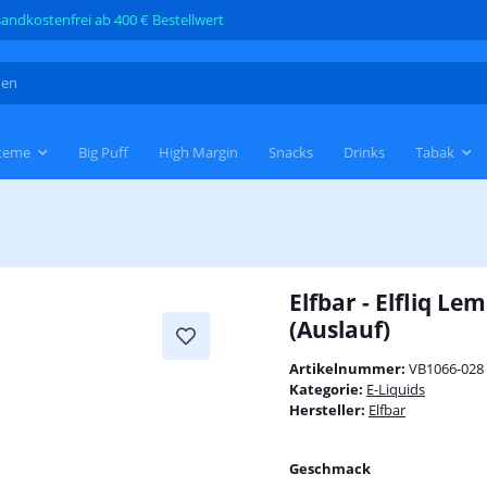
andkostenfrei ab 400 € Bestellwert
teme
Big Puff
High Margin
Snacks
Drinks
Tabak
Elfbar - Elfliq L
(Auslauf)
Artikelnummer:
VB1066-028
Kategorie:
E-Liquids
Hersteller:
Elfbar
Geschmack