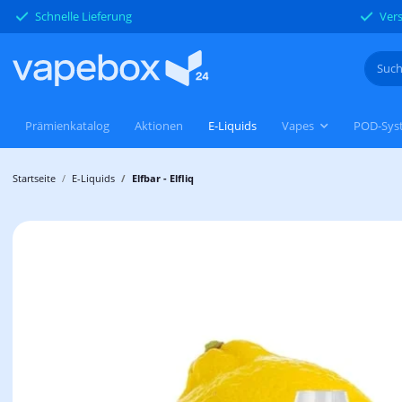
Schnelle Lieferung
Vers
Prämienkatalog
Aktionen
E-Liquids
Vapes
POD-Sys
Startseite
E-Liquids
Elfbar - Elfliq