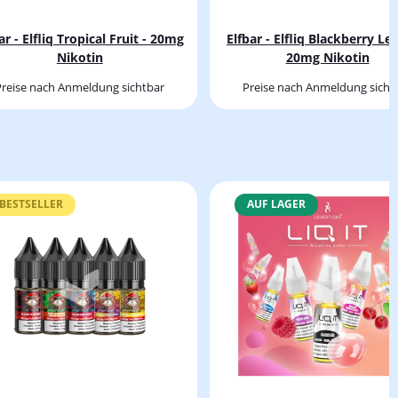
ar - Elfliq Tropical Fruit - 20mg
Elfbar - Elfliq Blackberry L
Nikotin
20mg Nikotin
Preise nach Anmeldung sichtbar
Preise nach Anmeldung sicht
BESTSELLER
AUF LAGER