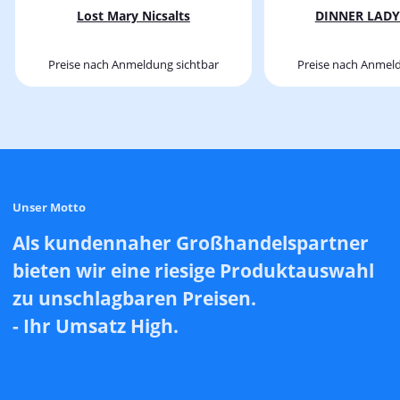
Lost Mary Nicsalts
DINNER LADY 
Preise nach Anmeldung sichtbar
Preise nach Anmeld
Unser Motto
Als kundennaher Großhandelspartner
bieten wir eine riesige Produktauswahl
zu unschlagbaren Preisen.
- Ihr Umsatz High.