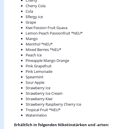
Cherry
Cherry Cola
Cola
Elfergy Ice
Grape
Kiwi Passion Fruit Guava
Lemon Peach Passionfruit *NEU*
Mango
Menthol *NEU*
Mixed Berries *NEU*
Peach Ice
Pineapple Mango Orange
Pink Grapefruit
Pink Lemonade
Spearmint
Sour Apple
Strawberry Ice
Strawberry Ice Cream
Strawberry Kiwi
Strawberry Raspberry Cherry Ice
Tropical Fruit *NEU*
Watermelon
Erhältlich in folgenden Nikotinstärken und -arten: