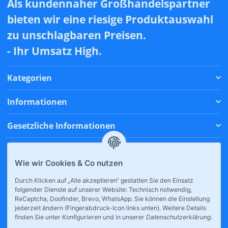
Als kundennaher Großhandelspartner
bieten wir eine riesige Produktauswahl
zu unschlagbaren Preisen.
- Ihr Umsatz High.
Kategorien
Informationen
Gesetzliche Informationen
Zahlungsmethoden
Wie wir Cookies & Co nutzen
Versandmethoden
Durch Klicken auf „Alle akzeptieren“ gestatten Sie den Einsatz
folgender Dienste auf unserer Website: Technisch notwendig,
* Alle Preise inkl. gesetzlicher USt., zzgl.
Versand
ReCaptcha, Doofinder, Brevo, WhatsApp. Sie können die Einstellung
jederzeit ändern (Fingerabdruck-Icon links unten). Weitere Details
finden Sie unter
Konfigurieren
und in unserer
Datenschutzerklärung
.