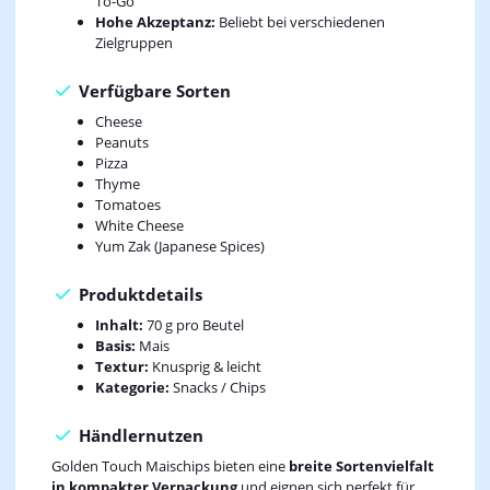
To-Go
Hohe Akzeptanz:
Beliebt bei verschiedenen
Zielgruppen
Verfügbare Sorten
Cheese
Peanuts
Pizza
Thyme
Tomatoes
White Cheese
Yum Zak (Japanese Spices)
Produktdetails
Inhalt:
70 g pro Beutel
Basis:
Mais
Textur:
Knusprig & leicht
Kategorie:
Snacks / Chips
Händlernutzen
Golden Touch Maischips bieten eine
breite Sortenvielfalt
in kompakter Verpackung
und eignen sich perfekt für