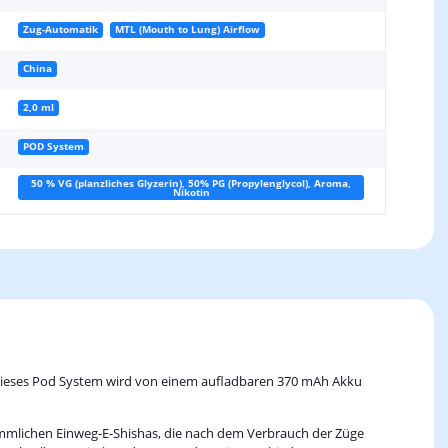
Zug-Automatik
MTL (Mouth to Lung) Airflow
China
2,0 ml
POD System
50 % VG (planzliches Glyzerin), 50% PG (Propylenglycol), Aroma,
Nikotin
. Dieses Pod System wird von einem aufladbaren 370 mAh Akku
kömmlichen Einweg-E-Shishas, die nach dem Verbrauch der Züge