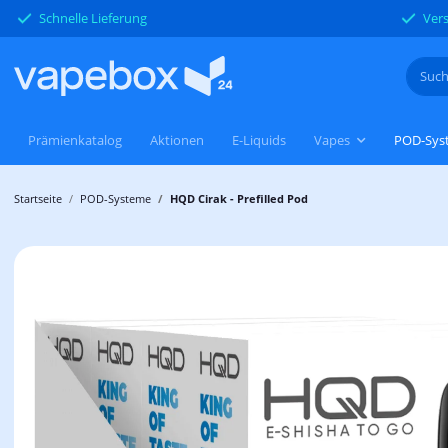
Schnelle Lieferung
Vers
Prämienkatalog
Aktionen
E-Liquids
Vapes
POD-Sys
Startseite
POD-Systeme
HQD Cirak - Prefilled Pod