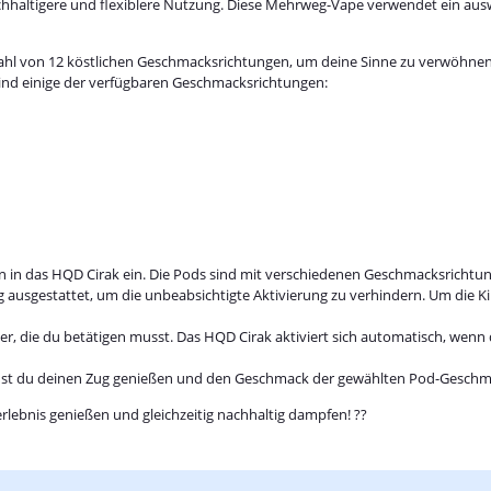
hhaltigere und flexiblere Nutzung. Diese Mehrweg-Vape verwendet ein aus
hl von 12 köstlichen Geschmacksrichtungen, um deine Sinne zu verwöhnen. 
sind einige der verfügbaren Geschmacksrichtungen:
n in das HQD Cirak ein. Die Pods sind mit verschiedenen Geschmacksrichtung
g ausgestattet, um die unbeabsichtigte Aktivierung zu verhindern. Um die Ki
ter, die du betätigen musst. Das HQD Cirak aktiviert sich automatisch, wen
nnst du deinen Zug genießen und den Geschmack der gewählten Pod-Geschm
lebnis genießen und gleichzeitig nachhaltig dampfen! ??