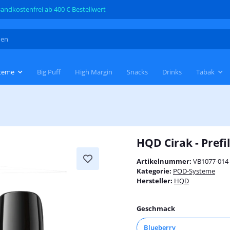
andkostenfrei ab 400 € Bestellwert
teme
Big Puff
High Margin
Snacks
Drinks
Tabak
HQD Cirak - Prefi
Artikelnummer:
VB1077-014
Kategorie:
POD-Systeme
Hersteller:
HQD
Geschmack
Blueberry