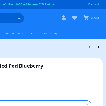
Über 1000 zufriedene B2B Partner
Kontakt
0,00 €
Trendartikel
Promotion/Display
lled Pod Blueberry