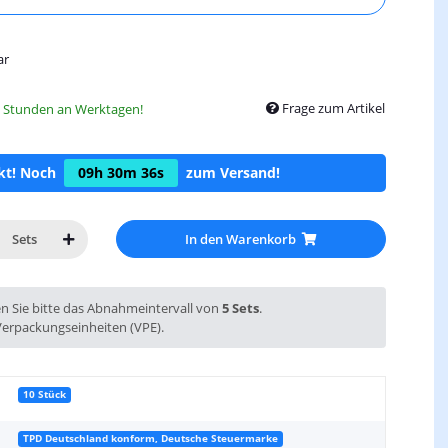
ar
Frage zum Artikel
8 Stunden an Werktagen!
ckt! Noch
09h
30m
35s
zum Versand!
In den Warenkorb
Sets
en Sie bitte das Abnahmeintervall von
5 Sets
.
Verpackungseinheiten (VPE).
10 Stück
TPD Deutschland konform, Deutsche Steuermarke