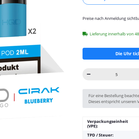
Preise nach Anmeldung sichtb
Lieferung innerhalb von 4
Die Uhr ti
x
Für eine Bestellung beacht
Dieses entspricht unseren 
Verpackungseinheit
(VPE):
TPD / Steuer: