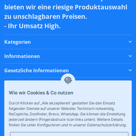
bieten wir eine riesige Produktauswahl
zu unschlagbaren Preisen.
- Ihr Umsatz High.
Kategorien
Informationen
Gesetzliche Informationen
Zahlungsmethoden
Wie wir Cookies & Co nutzen
Versandmethoden
Durch Klicken auf „Alle akzeptieren“ gestatten Sie den Einsatz
folgender Dienste auf unserer Website: Technisch notwendig,
* Alle Preise inkl. gesetzlicher USt., zzgl.
Versand
ReCaptcha, Doofinder, Brevo, WhatsApp. Sie können die Einstellung
jederzeit ändern (Fingerabdruck-Icon links unten). Weitere Details
finden Sie unter
Konfigurieren
und in unserer
Datenschutzerklärung
.