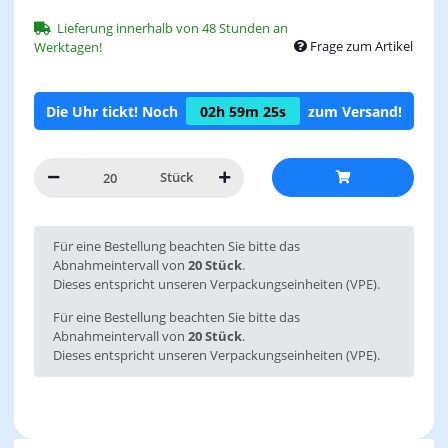
Lieferung innerhalb von 48 Stunden an
Frage zum Artikel
Werktagen!
Die Uhr tickt! Noch
02h
59m
24s
zum Versand!
Stück
x
Für eine Bestellung beachten Sie bitte das
Abnahmeintervall von
20 Stück
.
Dieses entspricht unseren Verpackungseinheiten (VPE).
Für eine Bestellung beachten Sie bitte das
Abnahmeintervall von
20 Stück
.
Dieses entspricht unseren Verpackungseinheiten (VPE).