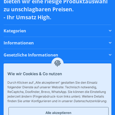
bieten wir eine riesige Produktauswahl
zu unschlagbaren Preisen.
- Ihr Umsatz High.
Kategorien
Informationen
Gesetzliche Informationen
Zahlungsmethoden
Wie wir Cookies & Co nutzen
Versandmethoden
Durch Klicken auf „Alle akzeptieren“ gestatten Sie den Einsatz
folgender Dienste auf unserer Website: Technisch notwendig,
* Alle Preise inkl. gesetzlicher USt., zzgl.
Versand
ReCaptcha, Doofinder, Brevo, WhatsApp. Sie können die Einstellung
jederzeit ändern (Fingerabdruck-Icon links unten). Weitere Details
finden Sie unter
Konfigurieren
und in unserer
Datenschutzerklärung
.
Alle akzeptieren