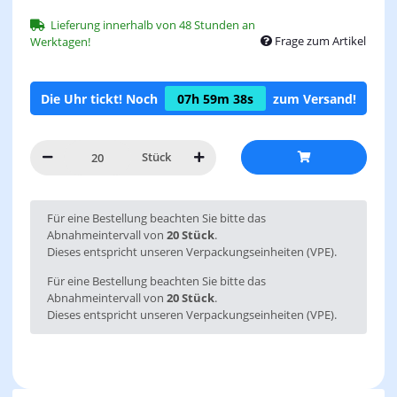
Lieferung innerhalb von 48 Stunden an
Frage zum Artikel
Werktagen!
Die Uhr tickt! Noch
07h
59m
38s
zum Versand!
Stück
x
Für eine Bestellung beachten Sie bitte das
Abnahmeintervall von
20 Stück
.
Dieses entspricht unseren Verpackungseinheiten (VPE).
Für eine Bestellung beachten Sie bitte das
Abnahmeintervall von
20 Stück
.
Dieses entspricht unseren Verpackungseinheiten (VPE).