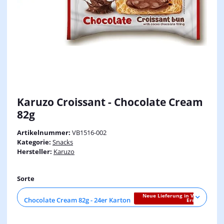
Karuzo Croissant - Chocolate Cream
82g
Artikelnummer:
VB1516-002
Kategorie:
Snacks
Hersteller:
Karuzo
Sorte
Neue Lieferung in Vorbereitung!
Chocolate Cream 82g - 24er Karton
Erster beliefe