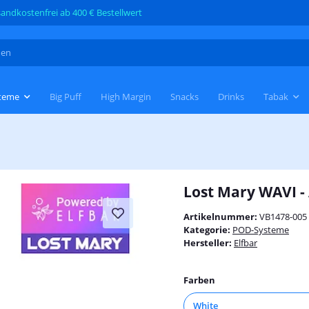
andkostenfrei ab 400 € Bestellwert
teme
Big Puff
High Margin
Snacks
Drinks
Tabak
Lost Mary WAVI -
Artikelnummer:
VB1478-005
Kategorie:
POD-Systeme
Hersteller:
Elfbar
Farben
White