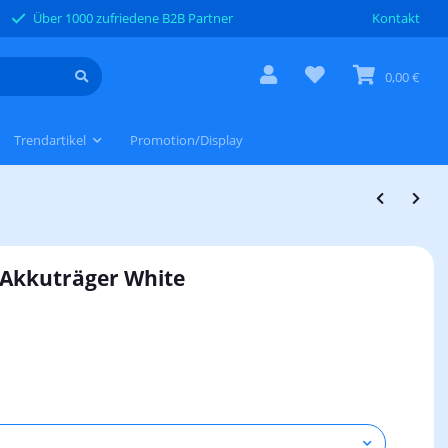
Über 1000 zufriedene B2B Partner
Kontakt
0,00 €
Trendartikel
Promotion/Display
 Akkuträger White