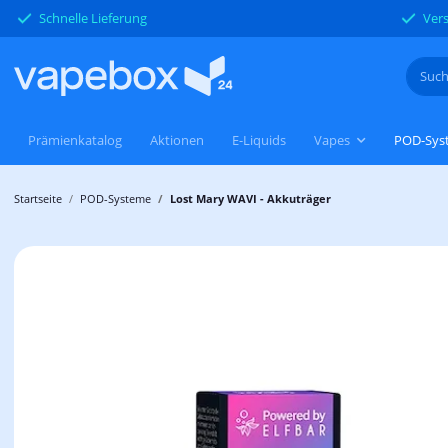
Schnelle Lieferung
Vers
Prämienkatalog
Aktionen
E-Liquids
Vapes
POD-Sys
Startseite
POD-Systeme
Lost Mary WAVI - Akkuträger