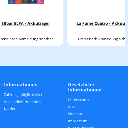
Elfbar ELFA - Akkuträger
La Fume Cuatro - Ak
Preise nach Anmeldung sichtbar
Preise nach Anmeldung sicht
Informationen
Gesetzliche
Informationen
Zahlungsmöglichkeiten
Datenschutz
Versandinformationen
AGB
Karriere
Sitemap
Impressum
Widerrufsrecht