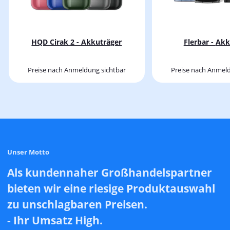
HQD Cirak 2 - Akkuträger
Flerbar
Preise nach Anmeldung sichtbar
Preise nach Anmeld
Unser Motto
Als kundennaher Großhandelspartner
bieten wir eine riesige Produktauswahl
zu unschlagbaren Preisen.
- Ihr Umsatz High.