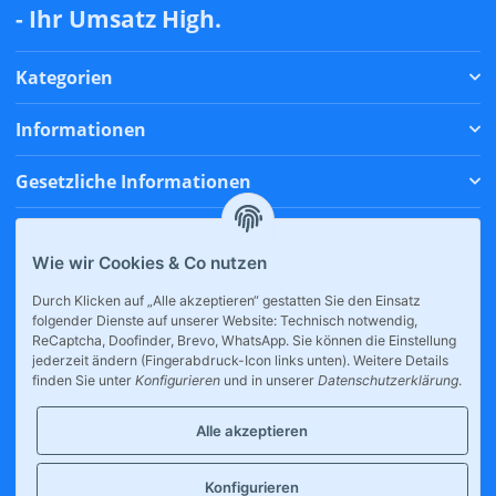
- Ihr Umsatz High.
Kategorien
Informationen
Gesetzliche Informationen
Zahlungsmethoden
Wie wir Cookies & Co nutzen
Versandmethoden
Durch Klicken auf „Alle akzeptieren“ gestatten Sie den Einsatz
folgender Dienste auf unserer Website: Technisch notwendig,
* Alle Preise inkl. gesetzlicher USt., zzgl.
Versand
ReCaptcha, Doofinder, Brevo, WhatsApp. Sie können die Einstellung
jederzeit ändern (Fingerabdruck-Icon links unten). Weitere Details
finden Sie unter
Konfigurieren
und in unserer
Datenschutzerklärung
.
Alle akzeptieren
Konfigurieren