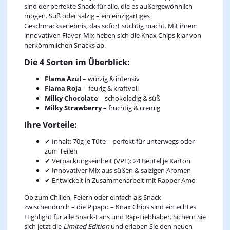
sind der perfekte Snack für alle, die es außergewöhnlich
mögen. Süß oder salzig – ein einzigartiges
Geschmackserlebnis, das sofort süchtig macht. Mit ihrem
innovativen Flavor-Mix heben sich die Knax Chips klar von
herkömmlichen Snacks ab.
Die 4 Sorten im Überblick:
Flama Azul
– würzig & intensiv
Flama Roja
– feurig & kraftvoll
Milky Chocolate
– schokoladig & süß
Milky Strawberry
– fruchtig & cremig
Ihre Vorteile:
✔ Inhalt: 70g je Tüte – perfekt für unterwegs oder
zum Teilen
✔ Verpackungseinheit (VPE): 24 Beutel je Karton
✔ Innovativer Mix aus süßen & salzigen Aromen
✔ Entwickelt in Zusammenarbeit mit Rapper Amo
Ob zum Chillen, Feiern oder einfach als Snack
zwischendurch – die Pipapo – Knax Chips sind ein echtes
Highlight für alle Snack-Fans und Rap-Liebhaber. Sichern Sie
sich jetzt die
Limited Edition
und erleben Sie den neuen