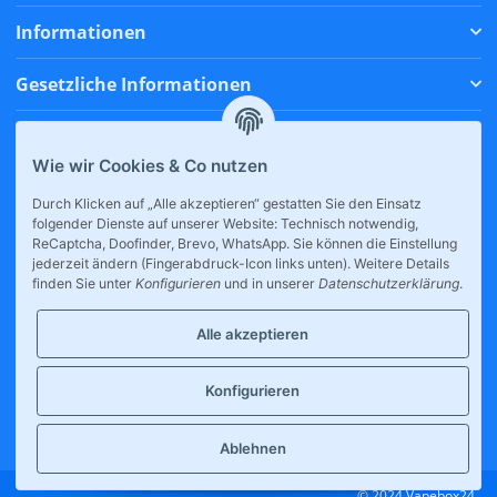
Informationen
Gesetzliche Informationen
Zahlungsmethoden
Wie wir Cookies & Co nutzen
Versandmethoden
Durch Klicken auf „Alle akzeptieren“ gestatten Sie den Einsatz
folgender Dienste auf unserer Website: Technisch notwendig,
* Alle Preise inkl. gesetzlicher USt., zzgl.
Versand
ReCaptcha, Doofinder, Brevo, WhatsApp. Sie können die Einstellung
jederzeit ändern (Fingerabdruck-Icon links unten). Weitere Details
finden Sie unter
Konfigurieren
und in unserer
Datenschutzerklärung
.
Alle akzeptieren
Konfigurieren
Großhandel für E-Zigaretten, internationale Snacks & Drinks.
Tankstellen, Kioske und Supermärkte profitieren von unserer breiten
Produktpalette. © Alle Rechte vorbehalten.
Ablehnen
© 2024 Vapebox24