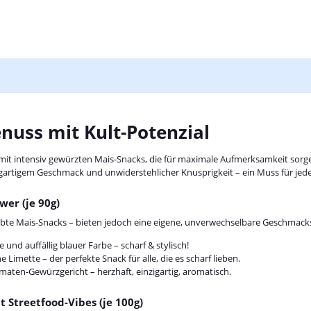
nuss mit Kult-Potenzial
 mit intensiv gewürzten Mais-Snacks, die für maximale Aufmerksamkeit sorg
gartigem Geschmack und unwiderstehlicher Knusprigkeit – ein Muss für jede
er (je 90g)
iebte Mais-Snacks – bieten jedoch eine eigene, unverwechselbare Geschma
nd auffällig blauer Farbe – scharf & stylisch!
he Limette – der perfekte Snack für alle, die es scharf lieben.
maten-Gewürzgericht – herzhaft, einzigartig, aromatisch.
 Streetfood-Vibes (je 100g)