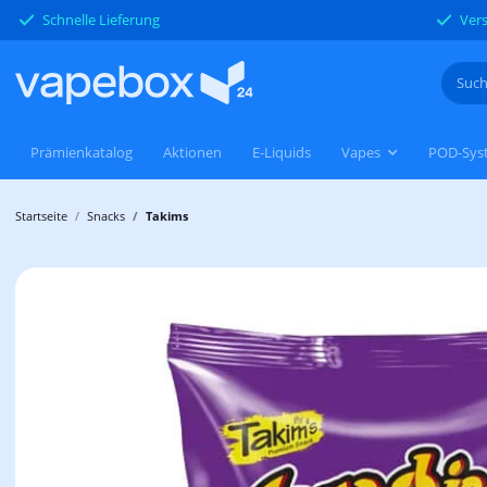
Schnelle Lieferung
Vers
Prämienkatalog
Aktionen
E-Liquids
Vapes
POD-Sys
Startseite
Snacks
Takims