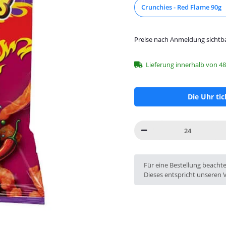
Crunchies - Red Flame 90g
Preise nach Anmeldung sichtb
Lieferung innerhalb von 4
Die Uhr ti
x
Für eine Bestellung beacht
Dieses entspricht unseren 