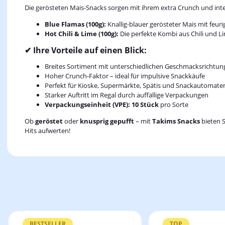
Die gerösteten Mais-Snacks sorgen mit ihrem extra Crunch und in
Blue Flamas (100g):
Knallig-blauer gerösteter Mais mit feur
Hot Chili & Lime (100g):
Die perfekte Kombi aus Chili und Lim
✔ Ihre Vorteile auf einen Blick:
Breites Sortiment mit unterschiedlichen Geschmacksrichtu
Hoher Crunch-Faktor – ideal für impulsive Snackkäufe
Perfekt für Kioske, Supermärkte, Spätis und Snackautomate
Starker Auftritt im Regal durch auffällige Verpackungen
Verpackungseinheit (VPE): 10 Stück
pro Sorte
Ob
geröstet
oder
knusprig gepufft
– mit
Takims Snacks
bieten S
Hits aufwerten!
BESTSELLER
TOP