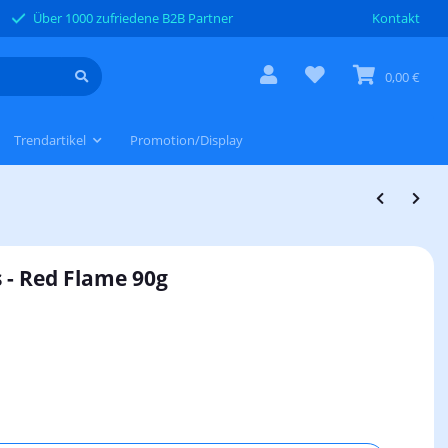
Über 1000 zufriedene B2B Partner
Kontakt
0,00 €
Trendartikel
Promotion/Display
 - Red Flame 90g