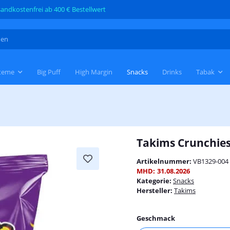
andkostenfrei ab 400 € Bestellwert
teme
Big Puff
High Margin
Snacks
Drinks
Tabak
Takims Crunchies
Artikelnummer:
VB1329-004
MHD:
31.08.2026
Kategorie:
Snacks
Hersteller:
Takims
Geschmack