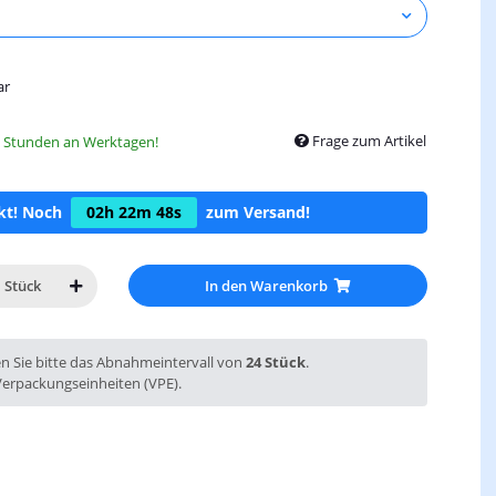
ar
Frage zum Artikel
8 Stunden an Werktagen!
ckt! Noch
02h
22m
47s
zum Versand!
In den Warenkorb
Stück
en Sie bitte das Abnahmeintervall von
24 Stück
.
Verpackungseinheiten (VPE).