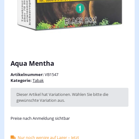
Aqua Mentha
Artikelnummer:
VB1547
Kategorie:
Tabak
x
Dieser Artikel hat Variationen. Wählen Sie bitte die
gewünschte Variation aus.
Preise nach Anmeldung sichtbar
Nur noch wenige auf Lager – Jetzt