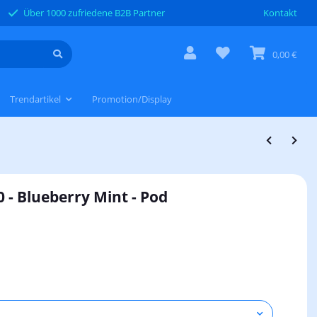
Über 1000 zufriedene B2B Partner
Kontakt
0,00 €
Trendartikel
Promotion/Display
 - Blueberry Mint - Pod