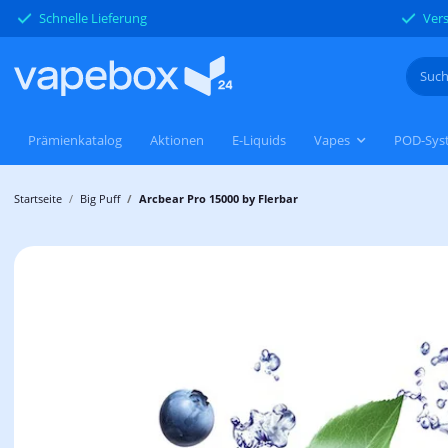
Schnelle Lieferung
Vers
Prämienkatalog
Aktionen
E-Liquids
Vapes
POD-Sys
Startseite
Big Puff
Arcbear Pro 15000 by Flerbar