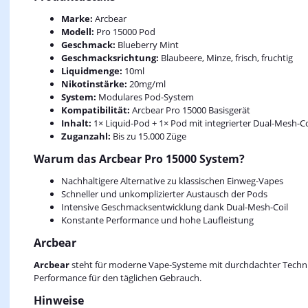
Marke:
Arcbear
Modell:
Pro 15000 Pod
Geschmack:
Blueberry Mint
Geschmacksrichtung:
Blaubeere, Minze, frisch, fruchtig
Liquidmenge:
10ml
Nikotinstärke:
20mg/ml
System:
Modulares Pod-System
Kompatibilität:
Arcbear Pro 15000 Basisgerät
Inhalt:
1× Liquid-Pod + 1× Pod mit integrierter Dual-Mesh-Co
Zuganzahl:
Bis zu 15.000 Züge
Warum das Arcbear Pro 15000 System?
Nachhaltigere Alternative zu klassischen Einweg-Vapes
Schneller und unkomplizierter Austausch der Pods
Intensive Geschmacksentwicklung dank Dual-Mesh-Coil
Konstante Performance und hohe Laufleistung
Arcbear
Arcbear
steht für moderne Vape-Systeme mit durchdachter Technik
Performance für den täglichen Gebrauch.
Hinweise