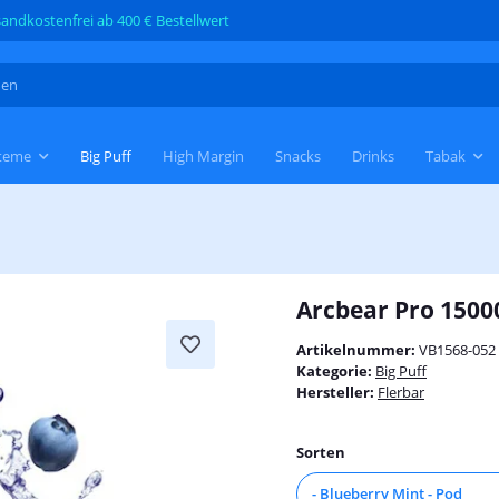
andkostenfrei ab 400 € Bestellwert
teme
Big Puff
High Margin
Snacks
Drinks
Tabak
Arcbear Pro 15000
Artikelnummer:
VB1568-052
Kategorie:
Big Puff
Hersteller:
Flerbar
Sorten
- Blueberry Mint - Pod