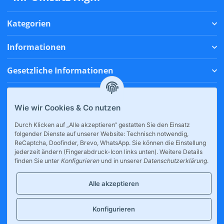
Kategorien
Informationen
Gesetzliche Informationen
Zahlungsmethoden
Wie wir Cookies & Co nutzen
Versandmethoden
Durch Klicken auf „Alle akzeptieren“ gestatten Sie den Einsatz
folgender Dienste auf unserer Website: Technisch notwendig,
* Alle Preise inkl. gesetzlicher USt., zzgl.
Versand
ReCaptcha, Doofinder, Brevo, WhatsApp. Sie können die Einstellung
jederzeit ändern (Fingerabdruck-Icon links unten). Weitere Details
finden Sie unter
Konfigurieren
und in unserer
Datenschutzerklärung
.
Alle akzeptieren
Konfigurieren
Großhandel für E-Zigaretten, internationale Snacks & Drinks.
Tankstellen, Kioske und Supermärkte profitieren von unserer breiten