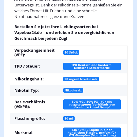
unterwegs ist. Dank der Nikotinsalz-Formel genießen Sie ein
weiches Throat-Hit-Erlebnis und eine schnelle
Nikotinaufnahme – ganz ohne Kratzen.
Bestellen Sie jetzt Ihre Lieblingssorten bei
Vapebox24.de – und erleben Sie unvergleichlichen
Geschmack bei jedem Zug!
Verpackungseinheit
10 Stück
(VPE):
TPD Deutschland konform,
TPD / Steuer:
Deutsche Steuermarke
Nikotingehalt:
20 mg/ml Nikotinsalz
Nikotin Typ:
Nikotinsalz
Basisverhältnis
50% VG / 50% PG – für ein
ausgewogenes Verhältnis von
(VG/PG):
Geschmack und Dampf
Flaschengröße:
10 ml
Ein 10ml E-Liquid in einer
Merkmal:
handlichen Flasche, perfekt für
MTL-Dampfen (Mouth to Lung)