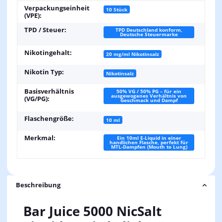
Verpackungseinheit
10 Stück
(VPE):
TPD / Steuer:
TPD Deutschland konform,
Deutsche Steuermarke
Nikotingehalt:
20 mg/ml Nikotinsalz
Nikotin Typ:
Nikotinsalz
Basisverhältnis
50% VG / 50% PG – für ein
ausgewogenes Verhältnis von
(VG/PG):
Geschmack und Dampf
Flaschengröße:
10 ml
Merkmal:
Ein 10ml E-Liquid in einer
handlichen Flasche, perfekt für
MTL-Dampfen (Mouth to Lung)
Beschreibung
Bar Juice 5000 NicSalt