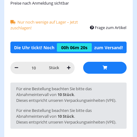
Preise nach Anmeldung sichtbar
Nur noch wenige auf Lager – Jetzt
Frage zum Artikel
zuschlagen!
Die Uhr tickt! Noch
00h
06m
20s
zum Versand!
Stück
x
Für eine Bestellung beachten Sie bitte das
Abnahmeintervall von
10 Stück
.
Dieses entspricht unseren Verpackungseinheiten (VPE).
Für eine Bestellung beachten Sie bitte das
Abnahmeintervall von
10 Stück
.
Dieses entspricht unseren Verpackungseinheiten (VPE).