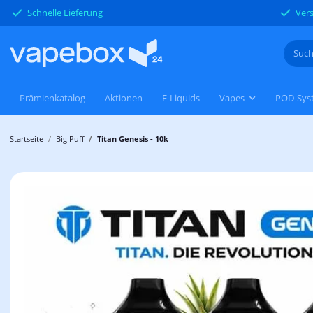
Schnelle Lieferung
Vers
Prämienkatalog
Aktionen
E-Liquids
Vapes
POD-Sys
Startseite
Big Puff
Titan Genesis - 10k