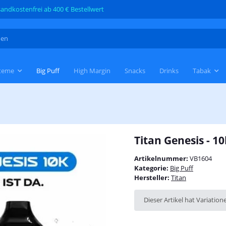
andkostenfrei ab 400 € Bestellwert
teme
Big Puff
High Margin
Snacks
Drinks
Tabak
Titan Genesis - 10
Artikelnummer:
VB1604
Kategorie:
Big Puff
Hersteller:
Titan
x
Dieser Artikel hat Variation