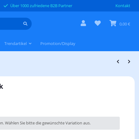
Über 1000 zufriedene B2B Partner
Kontakt
0,00 €
Trendartikel
Promotion/Display
k
en. Wählen Sie bitte die gewünschte Variation aus.