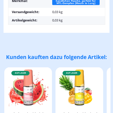
Merkmal:
handlichen Flasche, perfekt für
MTL-Dampfen (Mouth to Lung)
Versandgewicht:
0,03 kg
Artikelgewicht:
0,03
kg
Kunden kauften dazu folgende Artikel:
AUF LAGER
AUF LAGER