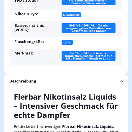
TPD / Steuer:
TPD Deutschland konform,
Deutsche Steuermarke
Nikotin Typ:
Nikotinsalz
Basisverhältnis
50% VG / 50% PG – für ein
ausgewogenes Verhältnis von
(VG/PG):
Geschmack und Dampf
Flaschengröße:
10 ml
Merkmal:
Ein 10ml E-Liquid in einer
handlichen Flasche, perfekt für
MTL-Dampfen (Mouth to Lung)
Beschreibung
Flerbar Nikotinsalz Liquids
– Intensiver Geschmack für
echte Dampfer
Entdecke die hochwertigen
Flerbar Nikotinsalz Liquids
,