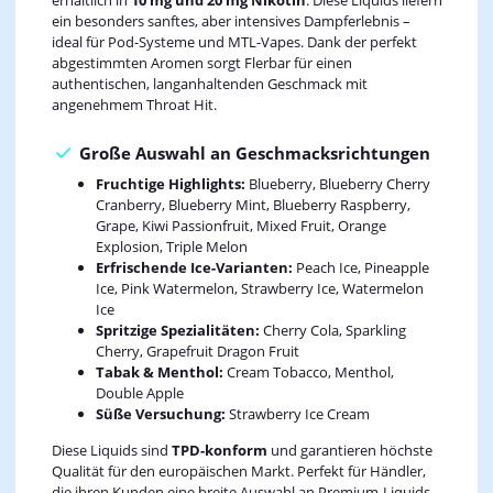
erhältlich in
10 mg und 20 mg Nikotin
. Diese Liquids liefern
ein besonders sanftes, aber intensives Dampferlebnis –
ideal für Pod-Systeme und MTL-Vapes. Dank der perfekt
abgestimmten Aromen sorgt Flerbar für einen
authentischen, langanhaltenden Geschmack mit
angenehmem Throat Hit.
Große Auswahl an Geschmacksrichtungen
Fruchtige Highlights:
Blueberry, Blueberry Cherry
Cranberry, Blueberry Mint, Blueberry Raspberry,
Grape, Kiwi Passionfruit, Mixed Fruit, Orange
Explosion, Triple Melon
Erfrischende Ice-Varianten:
Peach Ice, Pineapple
Ice, Pink Watermelon, Strawberry Ice, Watermelon
Ice
Spritzige Spezialitäten:
Cherry Cola, Sparkling
Cherry, Grapefruit Dragon Fruit
Tabak & Menthol:
Cream Tobacco, Menthol,
Double Apple
Süße Versuchung:
Strawberry Ice Cream
Diese Liquids sind
TPD-konform
und garantieren höchste
Qualität für den europäischen Markt. Perfekt für Händler,
die ihren Kunden eine breite Auswahl an Premium-Liquids