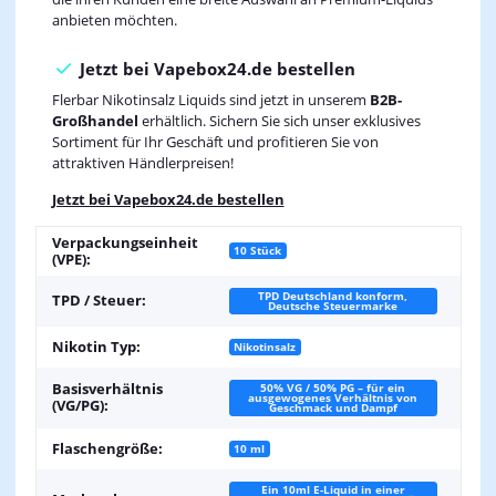
anbieten möchten.
Jetzt bei Vapebox24.de bestellen
Flerbar Nikotinsalz Liquids sind jetzt in unserem
B2B-
Großhandel
erhältlich. Sichern Sie sich unser exklusives
Sortiment für Ihr Geschäft und profitieren Sie von
attraktiven Händlerpreisen!
Jetzt bei Vapebox24.de bestellen
Verpackungseinheit
10 Stück
(VPE):
TPD Deutschland konform,
TPD / Steuer:
Deutsche Steuermarke
Nikotin Typ:
Nikotinsalz
Basisverhältnis
50% VG / 50% PG – für ein
ausgewogenes Verhältnis von
(VG/PG):
Geschmack und Dampf
Flaschengröße:
10 ml
Ein 10ml E-Liquid in einer