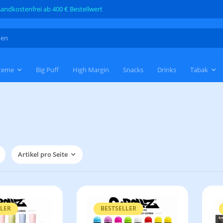
andkostenfrei ab 400 € Bestellwert
teme
Big Puff
High Margin
Snacks
Drinks
Tabak
Artikel pro Seite
LLER
BESTSELLER