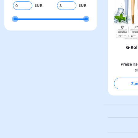
EUR
EUR
G-Rol
Preise n
s
Zum