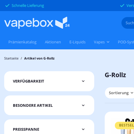
Schnelle Lieferung
Vers
Prämienkatalog
Aktionen
E-Liquids
Vapes
POD-Sys
Startseite
Artikel von G-Rollz
G-Rollz
VERFÜGBARKEIT
Sortierung
BESONDERE ARTIKEL
BESTSE
PREISSPANNE