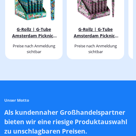
G-Rollz | G-Tube
G-Rollz | G-Tube
Amsterdam Picknick
Amsterdam Picknick
1.0 (36x)
1.1 (36x)
Preise nach Anmeldung
Preise nach Anmeldung
sichtbar
sichtbar
Unser Motto
Als kundennaher Großhandelspartner
bieten wir eine riesige Produktauswahl
zu unschlagbaren Preisen.