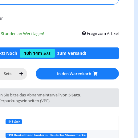
ar
Frage zum Artikel
8 Stunden an Werktagen!
ckt! Noch
10h
14m
56s
zum Versand!
In den Warenkorb
Sets
en Sie bitte das Abnahmeintervall von
5 Sets
.
Verpackungseinheiten (VPE).
10 Stück
TPD Deutschland konform, Deutsche Steuermarke