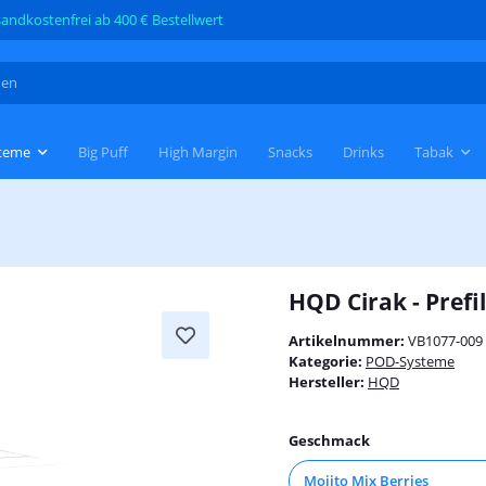
andkostenfrei ab 400 € Bestellwert
teme
Big Puff
High Margin
Snacks
Drinks
Tabak
HQD Cirak - Prefi
Artikelnummer:
VB1077-009
Kategorie:
POD-Systeme
Hersteller:
HQD
Geschmack
Mojito Mix Berries