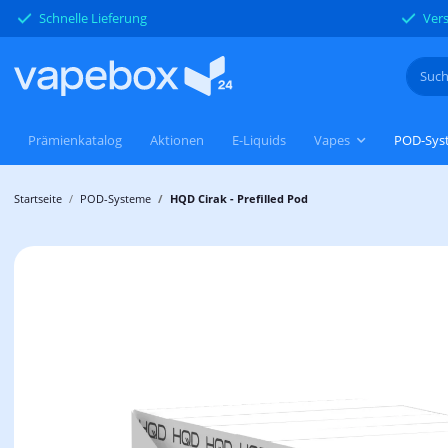
Schnelle Lieferung
Vers
Prämienkatalog
Aktionen
E-Liquids
Vapes
POD-Sys
Startseite
POD-Systeme
HQD Cirak - Prefilled Pod