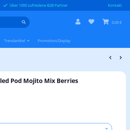
Über 1000 zufriedene B2B Partner
Kontakt
0,00 €
Trendartikel
Promotion/Display
lled Pod Mojito Mix Berries