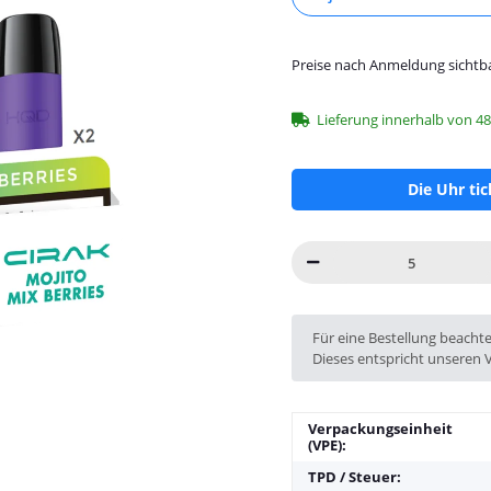
Preise nach Anmeldung sichtb
Lieferung innerhalb von 4
Die Uhr ti
x
Für eine Bestellung beacht
Dieses entspricht unseren 
Verpackungseinheit
(VPE):
TPD / Steuer: