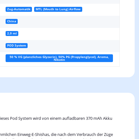
Zug-Automatik
MTL (Mouth to Lung) Airflow
China
2,0 ml
POD System
50 % VG (planzliches Glyzerin), 50% PG (Propylenglycol), Aroma,
Nikotin
. Dieses Pod System wird von einem aufladbaren 370 mAh Akku
kömmlichen Einweg-E-Shishas, die nach dem Verbrauch der Züge