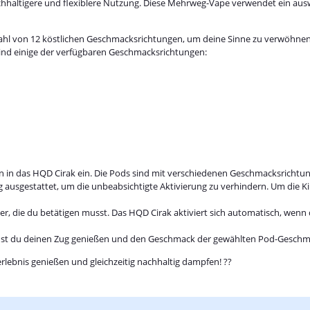
hhaltigere und flexiblere Nutzung. Diese Mehrweg-Vape verwendet ein aus
hl von 12 köstlichen Geschmacksrichtungen, um deine Sinne zu verwöhnen. 
sind einige der verfügbaren Geschmacksrichtungen:
n in das HQD Cirak ein. Die Pods sind mit verschiedenen Geschmacksrichtung
g ausgestattet, um die unbeabsichtigte Aktivierung zu verhindern. Um die Ki
ter, die du betätigen musst. Das HQD Cirak aktiviert sich automatisch, wen
nnst du deinen Zug genießen und den Geschmack der gewählten Pod-Geschm
lebnis genießen und gleichzeitig nachhaltig dampfen! ??