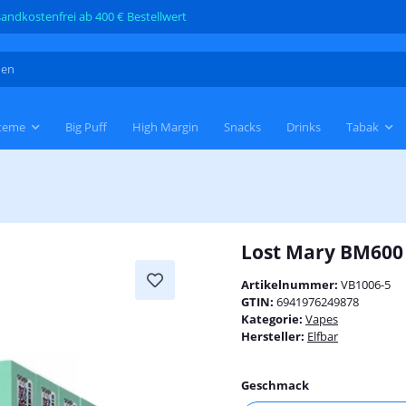
andkostenfrei ab 400 € Bestellwert
teme
Big Puff
High Margin
Snacks
Drinks
Tabak
Lost Mary BM600
Artikelnummer:
VB1006-5
GTIN:
6941976249878
Kategorie:
Vapes
Hersteller:
Elfbar
Geschmack