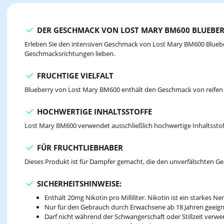
DER GESCHMACK VON LOST MARY BM600 BLUEBE
Erleben Sie den intensiven Geschmack von Lost Mary BM600 Blueberry
Geschmacksrichtungen lieben.
FRUCHTIGE VIELFALT
Blueberry von Lost Mary BM600 enthält den Geschmack von reifen Bl
HOCHWERTIGE INHALTSSTOFFE
Lost Mary BM600 verwendet ausschließlich hochwertige Inhaltsstoff
FÜR FRUCHTLIEBHABER
Dieses Produkt ist für Dampfer gemacht, die den unverfälschten G
SICHERHEITSHINWEISE:
Enthält 20mg Nikotin pro Milliliter. Nikotin ist ein starke
Nur für den Gebrauch durch Erwachsene ab 18 Jahren geeign
Darf nicht während der Schwangerschaft oder Stillzeit verw