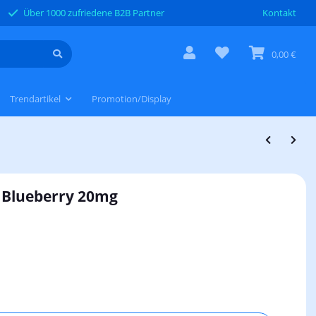
Über 1000 zufriedene B2B Partner
Kontakt
0,00 €
Trendartikel
Promotion/Display
 Blueberry 20mg