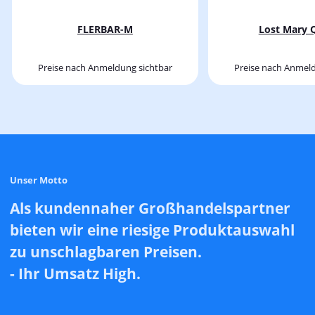
FLERBAR-M
Lost Mary
Preise nach Anmeldung sichtbar
Preise nach Anmeld
Unser Motto
Als kundennaher Großhandelspartner
bieten wir eine riesige Produktauswahl
zu unschlagbaren Preisen.
- Ihr Umsatz High.