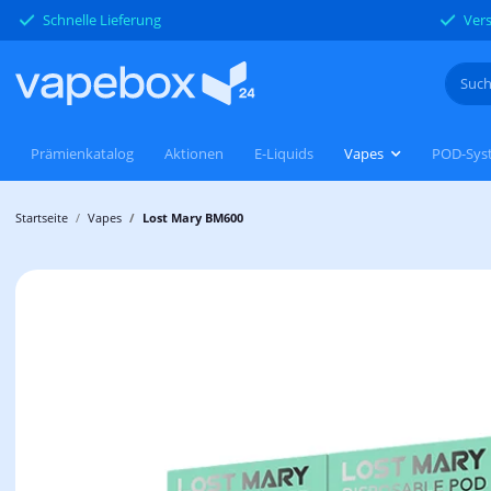
Schnelle Lieferung
Vers
Prämienkatalog
Aktionen
E-Liquids
Vapes
POD-Sys
Startseite
Vapes
Lost Mary BM600