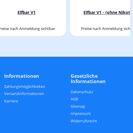
Elfbar V1
Elfbar V1 - (ohne Nikoti
Preise nach Anmeldung sichtbar
Preise nach Anmeldung sicht
Informationen
Gesetzliche
Informationen
Zahlungsmöglichkeiten
Datenschutz
Versandinformationen
AGB
Karriere
Sitemap
Impressum
Widerrufsrecht