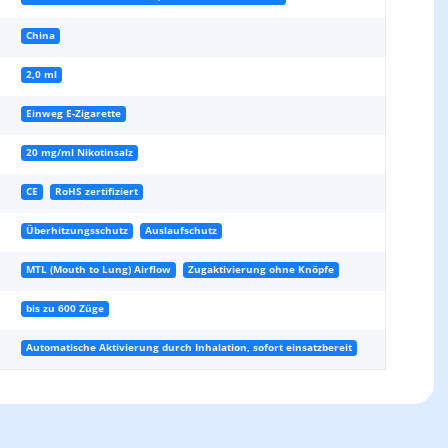
China
2,0 ml
Einweg E-Zigarette
20 mg/ml Nikotinsalz
CE
RoHS zertifiziert
Überhitzungsschutz
Auslaufschutz
MTL (Mouth to Lung) Airflow
Zugaktivierung ohne Knöpfe
bis zu 600 Züge
Automatische Aktivierung durch Inhalation, sofort einsatzbereit