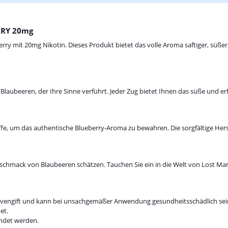
RRY 20mg
 mit 20mg Nikotin. Dieses Produkt bietet das volle Aroma saftiger, süßer Bl
aubeeren, der Ihre Sinne verführt. Jeder Zug bietet Ihnen das süße und er
e, um das authentische Blueberry-Aroma zu bewahren. Die sorgfältige Herst
eschmack von Blaubeeren schätzen. Tauchen Sie ein in die Welt von Lost Ma
s Nervengift und kann bei unsachgemäßer Anwendung gesundheitsschädlich sei
et.
endet werden.