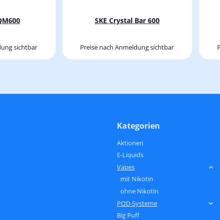
 QM600
SKE Crystal Bar 600
ung sichtbar
Preise nach Anmeldung sichtbar
Kategorien
Aktionen
E-Liquids
Vapes
mit Nikotin
ohne Nikotin
POD-Systeme
Big Puff