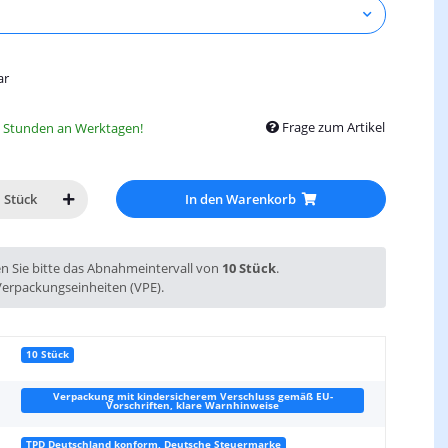
ar
Frage zum Artikel
8 Stunden an Werktagen!
In den Warenkorb
Stück
en Sie bitte das Abnahmeintervall von
10 Stück
.
Verpackungseinheiten (VPE).
10 Stück
Verpackung mit kindersicherem Verschluss gemäß EU-
Vorschriften, klare Warnhinweise
TPD Deutschland konform, Deutsche Steuermarke