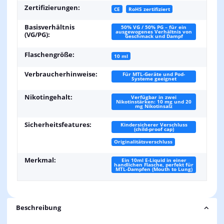
Zertifizierungen:
CE
RoHS zertifiziert
Basisverhältnis
50% VG / 50% PG – für ein
ausgewogenes Verhältnis von
(VG/PG):
Geschmack und Dampf
Flaschengröße:
10 ml
Verbraucherhinweise:
Für MTL-Geräte und Pod-
Systeme geeignet
Nikotingehalt:
Verfügbar in zwei
Nikotinstärken: 10 mg und 20
mg Nikotinsalz
Sicherheitsfeatures:
Kindersicherer Verschluss
(child-proof cap)
Originalitätsverschluss
Merkmal:
Ein 10ml E-Liquid in einer
handlichen Flasche, perfekt für
MTL-Dampfen (Mouth to Lung)
Beschreibung