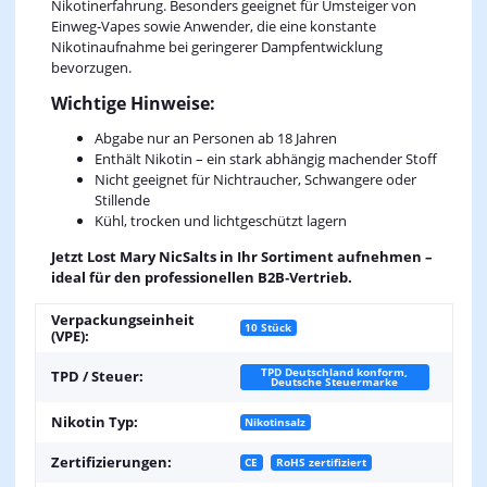
Nikotinerfahrung. Besonders geeignet für Umsteiger von
Einweg‑Vapes sowie Anwender, die eine konstante
Nikotinaufnahme bei geringerer Dampfentwicklung
bevorzugen.
Wichtige Hinweise:
Abgabe nur an Personen ab 18 Jahren
Enthält Nikotin – ein stark abhängig machender Stoff
Nicht geeignet für Nichtraucher, Schwangere oder
Stillende
Kühl, trocken und lichtgeschützt lagern
Jetzt Lost Mary NicSalts in Ihr Sortiment aufnehmen –
ideal für den professionellen B2B‑Vertrieb.
Verpackungseinheit
10 Stück
(VPE):
TPD Deutschland konform,
TPD / Steuer:
Deutsche Steuermarke
Nikotin Typ:
Nikotinsalz
Zertifizierungen:
CE
RoHS zertifiziert