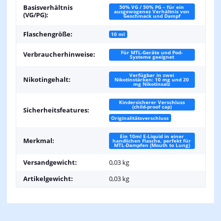
Basisverhältnis
50% VG / 50% PG – für ein
ausgewogenes Verhältnis von
(VG/PG):
Geschmack und Dampf
Flaschengröße:
10 ml
Für MTL-Geräte und Pod-
Verbraucherhinweise:
Systeme geeignet
Verfügbar in zwei
Nikotingehalt:
Nikotinstärken: 10 mg und 20
mg Nikotinsalz
Kindersicherer Verschluss
(child-proof cap)
Sicherheitsfeatures:
Originalitätsverschluss
Ein 10ml E-Liquid in einer
Merkmal:
handlichen Flasche, perfekt für
MTL-Dampfen (Mouth to Lung)
Versandgewicht:
0,03 kg
Artikelgewicht:
0,03
kg