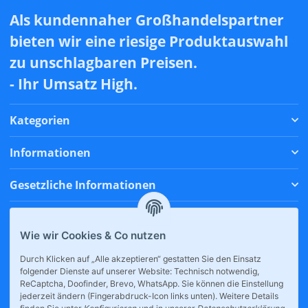
Als kundennaher Großhandelspartner
bieten wir eine riesige Produktauswahl
zu unschlagbaren Preisen.
- Ihr Umsatz High.
Kategorien
Informationen
Gesetzliche Informationen
Zahlungsmethoden
Wie wir Cookies & Co nutzen
Versandmethoden
Durch Klicken auf „Alle akzeptieren“ gestatten Sie den Einsatz
folgender Dienste auf unserer Website: Technisch notwendig,
* Alle Preise inkl. gesetzlicher USt., zzgl.
Versand
ReCaptcha, Doofinder, Brevo, WhatsApp. Sie können die Einstellung
jederzeit ändern (Fingerabdruck-Icon links unten). Weitere Details