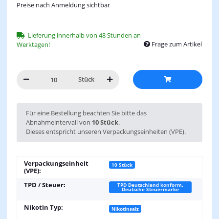
Preise nach Anmeldung sichtbar
Lieferung innerhalb von 48 Stunden an
Frage zum Artikel
Werktagen!
Stück
x
Für eine Bestellung beachten Sie bitte das
Abnahmeintervall von
10 Stück
.
Dieses entspricht unseren Verpackungseinheiten (VPE).
Verpackungseinheit
10 Stück
(VPE):
TPD / Steuer:
TPD Deutschland konform,
Deutsche Steuermarke
Nikotin Typ:
Nikotinsalz