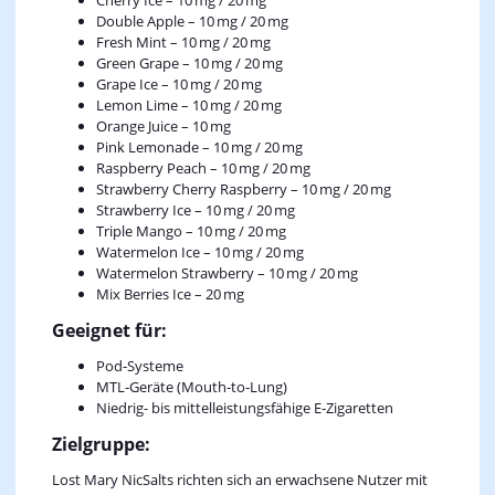
Cherry Ice – 10 mg / 20 mg
Double Apple – 10 mg / 20 mg
Fresh Mint – 10 mg / 20 mg
Green Grape – 10 mg / 20 mg
Grape Ice – 10 mg / 20 mg
Lemon Lime – 10 mg / 20 mg
Orange Juice – 10 mg
Pink Lemonade – 10 mg / 20 mg
Raspberry Peach – 10 mg / 20 mg
Strawberry Cherry Raspberry – 10 mg / 20 mg
Strawberry Ice – 10 mg / 20 mg
Triple Mango – 10 mg / 20 mg
Watermelon Ice – 10 mg / 20 mg
Watermelon Strawberry – 10 mg / 20 mg
Mix Berries Ice – 20 mg
Geeignet für:
Pod‑Systeme
MTL‑Geräte (Mouth‑to‑Lung)
Niedrig- bis mittelleistungsfähige E‑Zigaretten
Zielgruppe:
Lost Mary NicSalts richten sich an erwachsene Nutzer mit