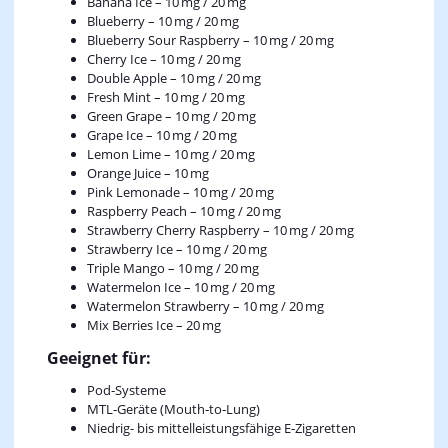
Banana Ice – 10 mg / 20 mg
Blueberry – 10 mg / 20 mg
Blueberry Sour Raspberry – 10 mg / 20 mg
Cherry Ice – 10 mg / 20 mg
Double Apple – 10 mg / 20 mg
Fresh Mint – 10 mg / 20 mg
Green Grape – 10 mg / 20 mg
Grape Ice – 10 mg / 20 mg
Lemon Lime – 10 mg / 20 mg
Orange Juice – 10 mg
Pink Lemonade – 10 mg / 20 mg
Raspberry Peach – 10 mg / 20 mg
Strawberry Cherry Raspberry – 10 mg / 20 mg
Strawberry Ice – 10 mg / 20 mg
Triple Mango – 10 mg / 20 mg
Watermelon Ice – 10 mg / 20 mg
Watermelon Strawberry – 10 mg / 20 mg
Mix Berries Ice – 20 mg
Geeignet für:
Pod‑Systeme
MTL‑Geräte (Mouth‑to‑Lung)
Niedrig- bis mittelleistungsfähige E‑Zigaretten