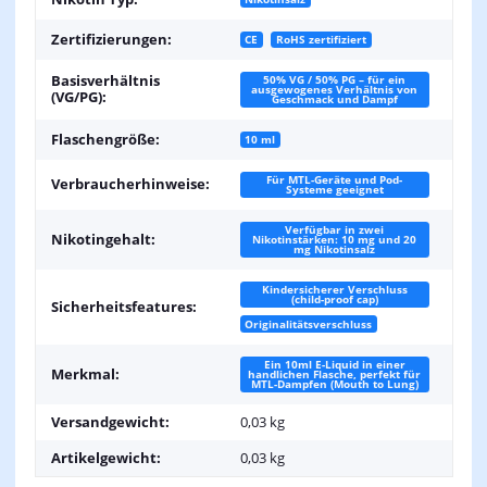
Zertifizierungen:
CE
RoHS zertifiziert
Basisverhältnis
50% VG / 50% PG – für ein
ausgewogenes Verhältnis von
(VG/PG):
Geschmack und Dampf
Flaschengröße:
10 ml
Für MTL-Geräte und Pod-
Verbraucherhinweise:
Systeme geeignet
Verfügbar in zwei
Nikotingehalt:
Nikotinstärken: 10 mg und 20
mg Nikotinsalz
Kindersicherer Verschluss
(child-proof cap)
Sicherheitsfeatures:
Originalitätsverschluss
Ein 10ml E-Liquid in einer
Merkmal:
handlichen Flasche, perfekt für
MTL-Dampfen (Mouth to Lung)
Versandgewicht:
0,03 kg
Artikelgewicht:
0,03
kg