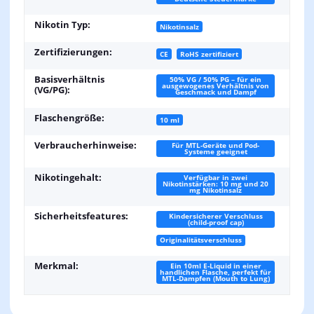
Nikotin Typ:
Nikotinsalz
Zertifizierungen:
CE
RoHS zertifiziert
Basisverhältnis
50% VG / 50% PG – für ein
ausgewogenes Verhältnis von
(VG/PG):
Geschmack und Dampf
Flaschengröße:
10 ml
Verbraucherhinweise:
Für MTL-Geräte und Pod-
Systeme geeignet
Nikotingehalt:
Verfügbar in zwei
Nikotinstärken: 10 mg und 20
mg Nikotinsalz
Sicherheitsfeatures:
Kindersicherer Verschluss
(child-proof cap)
Originalitätsverschluss
Merkmal:
Ein 10ml E-Liquid in einer
handlichen Flasche, perfekt für
MTL-Dampfen (Mouth to Lung)