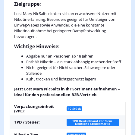
Zielgruppe:
Lost Mary NicSalts richten sich an erwachsene Nutzer mit
Nikotinerfahrung. Besonders geeignet für Umsteiger von
Einweg‑Vapes sowie Anwender, die eine konstante
Nikotinaufnahme bei geringerer Dampfentwicklung
bevorzugen.
Wichtige Hinweise:
Abgabe nur an Personen ab 18 Jahren
Enthält Nikotin – ein stark abhängig machender Stoff
Nicht geeignet für Nichtraucher, Schwangere oder
Stillende
Kühl, trocken und lichtgeschützt lagern
Jetzt Lost Mary NicSalts in Ihr Sortiment aufnehmen –
ideal für den professionellen B2B‑Vertrieb.
Verpackungseinheit
10 Stück
(VPE):
TPD Deutschland konform,
TPD / Steuer:
Deutsche Steuermarke
Nikotin Typ:
Nikotinsalz