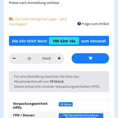
Preise nach Anmeldung sichtbar
Nur noch wenige auf Lager – Jetzt
Frage zum Artikel
zuschlagen!
Die Uhr tickt! Noch
10h
52m
16s
zum Versand!
Stück
x
Für eine Bestellung beachten Sie bitte das
Abnahmeintervall von
10 Stück
.
Dieses entspricht unseren Verpackungseinheiten (VPE).
Verpackungseinheit
10 Stück
(VPE):
TPD / Steuer:
TPD Deutschland konform,
Deutsche Steuermarke