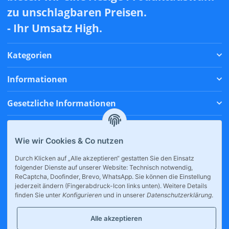
zu unschlagbaren Preisen.
- Ihr Umsatz High.
Kategorien
Informationen
Gesetzliche Informationen
Zahlungsmethoden
Wie wir Cookies & Co nutzen
Versandmethoden
Durch Klicken auf „Alle akzeptieren“ gestatten Sie den Einsatz
folgender Dienste auf unserer Website: Technisch notwendig,
* Alle Preise inkl. gesetzlicher USt., zzgl.
Versand
ReCaptcha, Doofinder, Brevo, WhatsApp. Sie können die Einstellung
jederzeit ändern (Fingerabdruck-Icon links unten). Weitere Details
finden Sie unter
Konfigurieren
und in unserer
Datenschutzerklärung
.
Alle akzeptieren