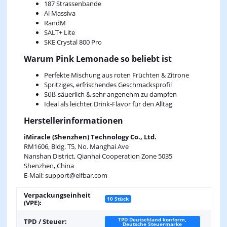
187 Strassenbande
Al Massiva
RandM
SALT+ Lite
SKE Crystal 800 Pro
Warum Pink Lemonade so beliebt ist
Perfekte Mischung aus roten Früchten & Zitrone
Spritziges, erfrischendes Geschmacksprofil
Süß-säuerlich & sehr angenehm zu dampfen
Ideal als leichter Drink‑Flavor für den Alltag
Herstellerinformationen
iMiracle (Shenzhen) Technology Co., Ltd.
RM1606, Bldg. T5, No. Manghai Ave
Nanshan District, Qianhai Cooperation Zone 5035
Shenzhen, China
E-Mail: support@elfbar.com
Verpackungseinheit
10 Stück
(VPE):
TPD Deutschland konform,
TPD / Steuer:
Deutsche Steuermarke