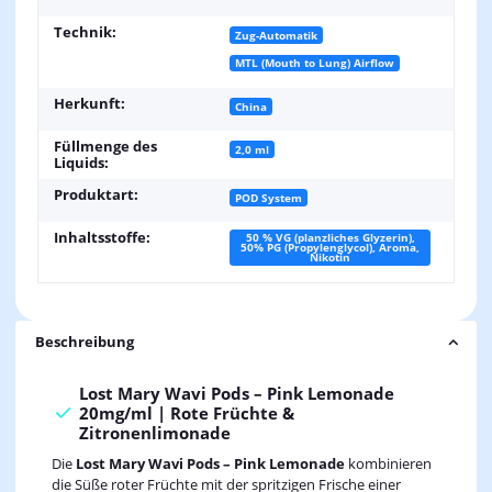
Technik:
Zug-Automatik
MTL (Mouth to Lung) Airflow
Herkunft:
China
Füllmenge des
2,0 ml
Liquids:
Produktart:
POD System
Inhaltsstoffe:
50 % VG (planzliches Glyzerin),
50% PG (Propylenglycol), Aroma,
Nikotin
Beschreibung
Lost Mary Wavi Pods – Pink Lemonade
20mg/ml | Rote Früchte &
Zitronenlimonade
Die
Lost Mary Wavi Pods – Pink Lemonade
kombinieren
die Süße roter Früchte mit der spritzigen Frische einer