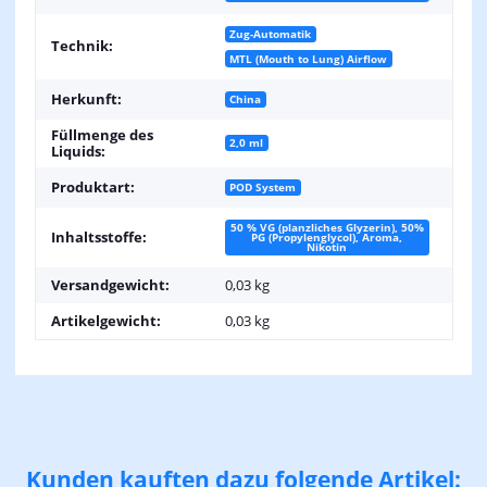
Zug-Automatik
Technik:
MTL (Mouth to Lung) Airflow
Herkunft:
China
Füllmenge des
2,0 ml
Liquids:
Produktart:
POD System
50 % VG (planzliches Glyzerin), 50%
Inhaltsstoffe:
PG (Propylenglycol), Aroma,
Nikotin
Versandgewicht:
0,03 kg
Artikelgewicht:
0,03
kg
Kunden kauften dazu folgende Artikel: