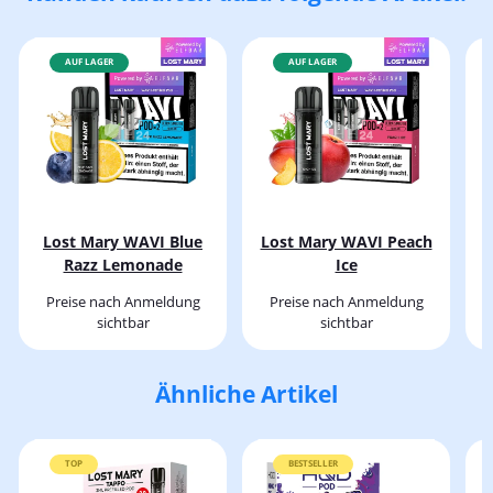
AUF LAGER
AUF LAGER
Lost Mary WAVI Blue
Lost Mary WAVI Peach
L
Razz Lemonade
Ice
Preise nach Anmeldung
Preise nach Anmeldung
sichtbar
sichtbar
Ähnliche Artikel
TOP
BESTSELLER