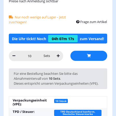
Preise nach Anmeldung sichtbar
Nur noch wenige auf Lager – Jetzt
Frage zum Artikel
zuschlagen!
Die Uhr tickt! Noch
04h
07m
16s
zum Versand!
Sets
x
Für eine Bestellung beachten Sie bitte das
Abnahmeintervall von
10 Sets
.
Dieses entspricht unseren Verpackungseinheiten (VPE).
Verpackungseinheit
10 Stück
(VPE):
TPD / Steuer:
TPD Deutschland konform,
Deutsche Steuermarke