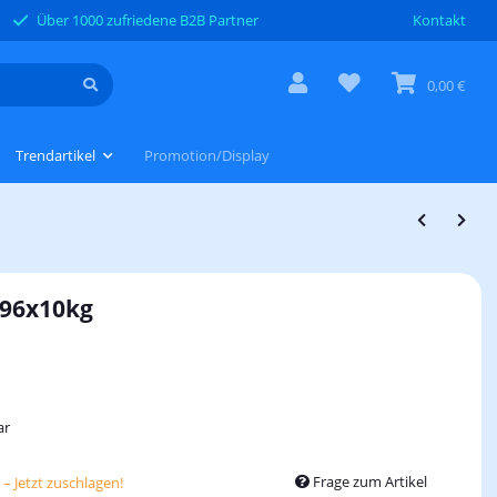
Über 1000 zufriedene B2B Partner
Kontakt
0,00 €
Trendartikel
Promotion/Display
 96x10kg
ar
Frage zum Artikel
– Jetzt zuschlagen!