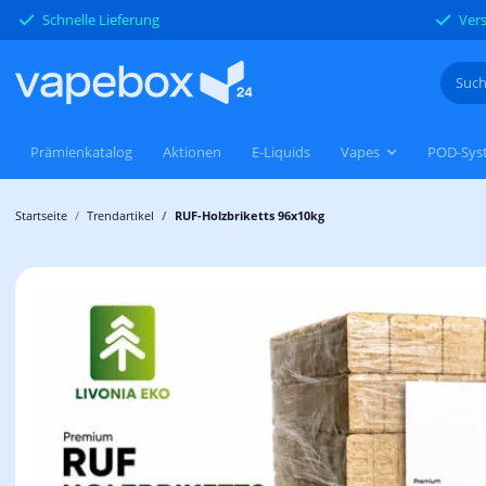
Schnelle Lieferung
Vers
Prämienkatalog
Aktionen
E-Liquids
Vapes
POD-Sys
Startseite
Trendartikel
RUF-Holzbriketts 96x10kg