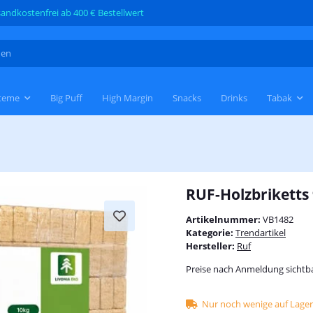
andkostenfrei ab 400 € Bestellwert
teme
Big Puff
High Margin
Snacks
Drinks
Tabak
RUF-Holzbriketts
Artikelnummer:
VB1482
Kategorie:
Trendartikel
Hersteller:
Ruf
Preise nach Anmeldung sichtb
Nur noch wenige auf Lager 