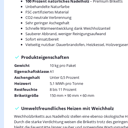
100 Prozent natürliches Nadelholz
– Premium Briketts
Unbehandelte Naturfarbe
FSC-zertifiziertes Material
CO2-neutrale Verbrennung
Sehr geringer Aschegehalt
Schnelle Wärmeentwicklung dank Weichholzanteil
Sauberer Abbrand, weniger Reinigungsaufwand
Sofort einsatzbereit
Vielseitig nutzbar: Dauerbrandofen, Heizkessel, Holzvergase
Produkteigenschaften
Gewicht
10 kg pro Paket
Eigenschaftsklasse
A1
Aschengehalt
Unter 0,5 Prozent
Heizwert
5,1 MWh pro Tonne
Restfeuchte
8 bis 11 Prozent
Brikettgröße
150 mm × 90 mm × 60 mm
Umweltfreundliches Heizen mit Weichholz
Weichholzbriketts aus Nadelholz stellen eine ebenso ökologische H
Durch die starke Verdichtung weisen die Briketts trotz des gering
bleibt die Feuerstätte länger sauber und notwendige Wartungsarbei