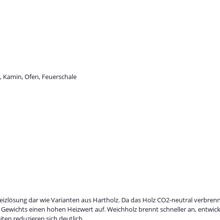
r, Kamin, Ofen, Feuerschale
eizlösung dar wie Varianten aus Hartholz. Da das Holz CO2-neutral verbren
en Gewichts einen hohen Heizwert auf. Weichholz brennt schneller an, entwi
ten reduzieren sich deutlich.