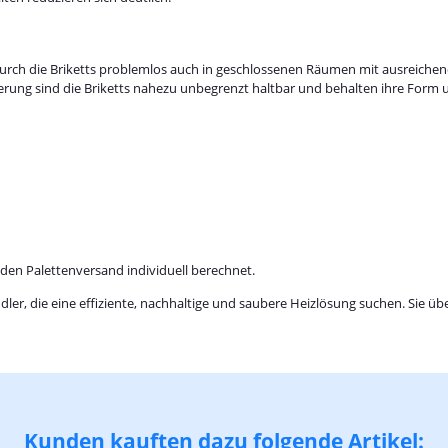
odurch die Briketts problemlos auch in geschlossenen Räumen mit ausreich
gerung sind die Briketts nahezu unbegrenzt haltbar und behalten ihre Form u
en Palettenversand individuell berechnet.
er, die eine effiziente, nachhaltige und saubere Heizlösung suchen. Sie üb
Kunden kauften dazu folgende Artikel: