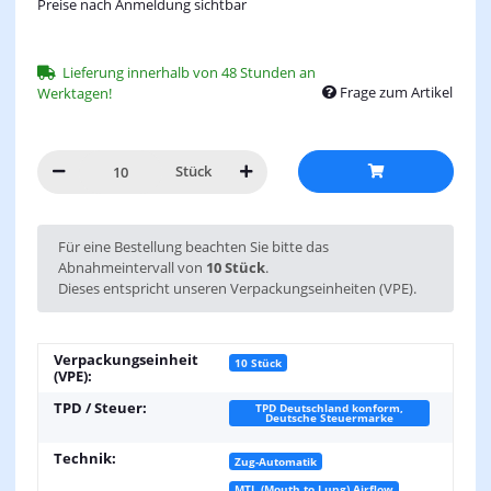
Preise nach Anmeldung sichtbar
Lieferung innerhalb von 48 Stunden an
Frage zum Artikel
Werktagen!
Stück
x
Für eine Bestellung beachten Sie bitte das
Abnahmeintervall von
10 Stück
.
Dieses entspricht unseren Verpackungseinheiten (VPE).
Verpackungseinheit
10 Stück
(VPE):
TPD / Steuer:
TPD Deutschland konform,
Deutsche Steuermarke
Technik:
Zug-Automatik
MTL (Mouth to Lung) Airflow