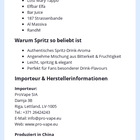
Lost Mary Tappo
Elfbar Elfa
Bar Juice
187 Strassenbande
Al Massiva
RandM
Warum Spritz so beliebt ist
Authentisches Spritz-Drink-Aroma
Angenehme Mischung aus Bitterkeit & Fruchtigkeit
Leicht, spritzig & elegant
Perfekt für Fans besonderer Drink-Flavours
Importeur & Herstellerinformationen
Importeur:
ProVape SIA
Damja 3B
Riga, Lettland, LV-1005
Tel.: +371 26424243
E-Mail: info@pro-vape.eu
Web: www.pro-vape.eu
Produziert in China