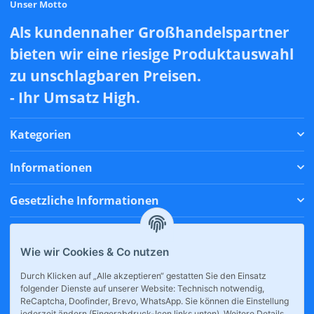
Unser Motto
Als kundennaher Großhandelspartner
bieten wir eine riesige Produktauswahl
zu unschlagbaren Preisen.
- Ihr Umsatz High.
Kategorien
Informationen
Gesetzliche Informationen
Zahlungsmethoden
Wie wir Cookies & Co nutzen
Versandmethoden
Durch Klicken auf „Alle akzeptieren“ gestatten Sie den Einsatz
folgender Dienste auf unserer Website: Technisch notwendig,
* Alle Preise inkl. gesetzlicher USt., zzgl.
Versand
ReCaptcha, Doofinder, Brevo, WhatsApp. Sie können die Einstellung
jederzeit ändern (Fingerabdruck-Icon links unten). Weitere Details