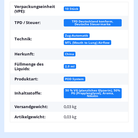
Verpackungseinheit
10 Stück
(VPE):
TPD Deutschland konform,
TPD / Steuer:
Deutsche Steuermarke
Zug-Automatik
Technik:
MTL (Mouth to Lung) Airflow
Herkunft:
China
Füllmenge des
2,0 ml
Liquids:
Produktart:
POD System
50 % VG (planzliches Glyzerin), 50%
Inhaltsstoffe:
PG (Propylenglycol), Aroma,
Nikotin
Versandgewicht:
0,03 kg
Artikelgewicht:
0,03
kg