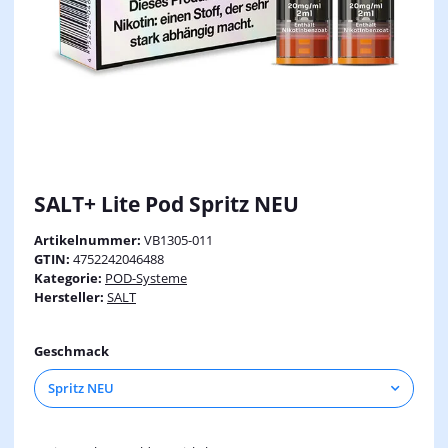
SALT+ Lite Pod Spritz NEU
Artikelnummer:
VB1305-011
GTIN:
4752242046488
Kategorie:
POD-Systeme
Hersteller:
SALT
Geschmack
Spritz NEU