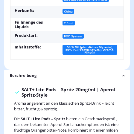
Herkunft:
China
Füllmenge des
2,0 ml
Liquids:
Produktart:
POD System
Inhaltsstoffe:
50 % VG (planzliches Glyzerin),
50% PG (Propylenglycol), Aroma,
Nikotin
Beschreibung
SALT+ Lite Pods – Spritz 20mg/ml | Aperol-
Spritz-Style
Aroma angelehnt an den klassischen Spritz-Drink – leicht
bitter, fruchtig & spritzig.
Die
SALT+ Lite Pods – Spritz
bieten ein Geschmacksprofil,
das dem bekannten Aperol-Spritz nachempfunden ist: eine
fruchtige Orangenbitter-Note, kombiniert mit einer milden