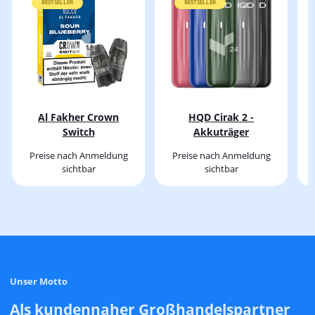
BESTSELLER
BESTSELLER
Al Fakher Crown
HQD Cirak 2 -
Switch
Akkuträger
Preise nach Anmeldung
Preise nach Anmeldung
sichtbar
sichtbar
Unser Motto
Als kundennaher Großhandelspartner