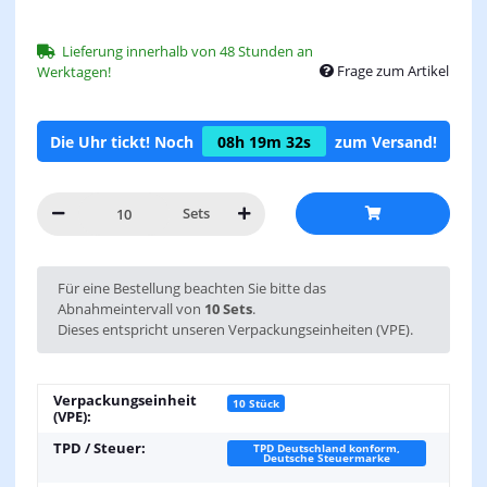
Lieferung innerhalb von 48 Stunden an
Frage zum Artikel
Werktagen!
Die Uhr tickt! Noch
08h
19m
32s
zum Versand!
Sets
x
Für eine Bestellung beachten Sie bitte das
Abnahmeintervall von
10 Sets
.
Dieses entspricht unseren Verpackungseinheiten (VPE).
Verpackungseinheit
10 Stück
(VPE):
TPD / Steuer:
TPD Deutschland konform,
Deutsche Steuermarke