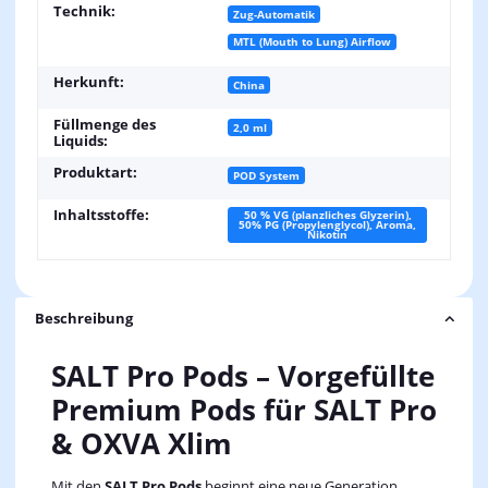
Technik:
Zug-Automatik
MTL (Mouth to Lung) Airflow
Herkunft:
China
Füllmenge des
2,0 ml
Liquids:
Produktart:
POD System
Inhaltsstoffe:
50 % VG (planzliches Glyzerin),
50% PG (Propylenglycol), Aroma,
Nikotin
Beschreibung
SALT Pro Pods – Vorgefüllte
Premium Pods für SALT Pro
& OXVA Xlim
Mit den
SALT Pro Pods
beginnt eine neue Generation