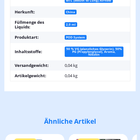
MTL (Mouth to Lung) Airflow
Herkunft:
China
Füllmenge des
2,0 ml
Liquids:
Produktart:
POD System
50 % VG (planzliches Glyzerin), 50%
Inhaltsstoffe:
PG (Propylenglycol), Aroma,
Nikotin
Versandgewicht:
0,04 kg
Artikelgewicht:
0,04
kg
Ähnliche Artikel