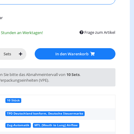
ar
Frage zum Artikel
8 Stunden an Werktagen!
In den Warenkorb
Sets
en Sie bitte das Abnahmeintervall von
10 Sets
.
Verpackungseinheiten (VPE).
10 Stück
TPD Deutschland konform, Deutsche Steuermarke
Zug-Automatik
MTL (Mouth to Lung) Airflow