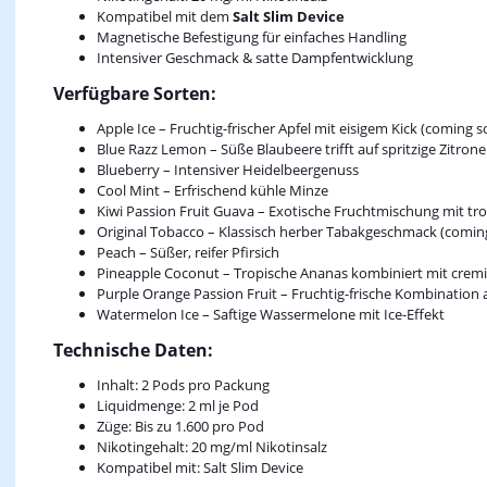
Kompatibel mit dem
Salt Slim Device
Magnetische Befestigung für einfaches Handling
Intensiver Geschmack & satte Dampfentwicklung
Verfügbare Sorten:
Apple Ice – Fruchtig-frischer Apfel mit eisigem Kick (coming 
Blue Razz Lemon – Süße Blaubeere trifft auf spritzige Zitron
Blueberry – Intensiver Heidelbeergenuss
Cool Mint – Erfrischend kühle Minze
Kiwi Passion Fruit Guava – Exotische Fruchtmischung mit tro
Original Tobacco – Klassisch herber Tabakgeschmack (comin
Peach – Süßer, reifer Pfirsich
Pineapple Coconut – Tropische Ananas kombiniert mit crem
Purple Orange Passion Fruit – Fruchtig-frische Kombination
Watermelon Ice – Saftige Wassermelone mit Ice-Effekt
Technische Daten:
Inhalt: 2 Pods pro Packung
Liquidmenge: 2 ml je Pod
Züge: Bis zu 1.600 pro Pod
Nikotingehalt: 20 mg/ml Nikotinsalz
Kompatibel mit: Salt Slim Device