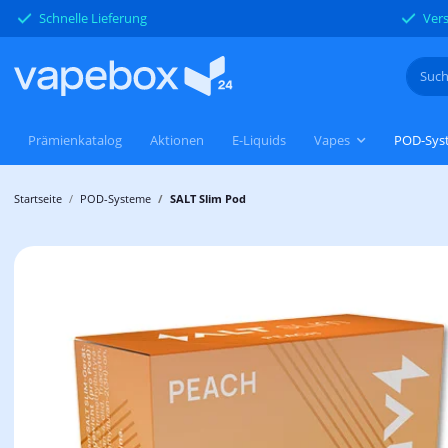
Schnelle Lieferung
Vers
Prämienkatalog
Aktionen
E-Liquids
Vapes
POD-Sys
Startseite
POD-Systeme
SALT Slim Pod