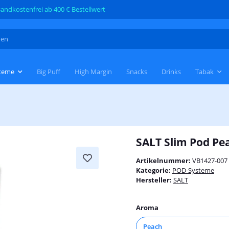
andkostenfrei ab 400 € Bestellwert
teme
Big Puff
High Margin
Snacks
Drinks
Tabak
SALT Slim Pod Pe
Artikelnummer:
VB1427-007
Kategorie:
POD-Systeme
Hersteller:
SALT
Aroma
Peach