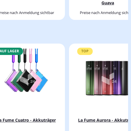
Guava
Preise nach Anmeldung sichtbar
Preise nach Anmeldung sicht
AUF LAGER
TOP
La Fume Cuatro - Akkuträger
La Fume Aurora - Ak