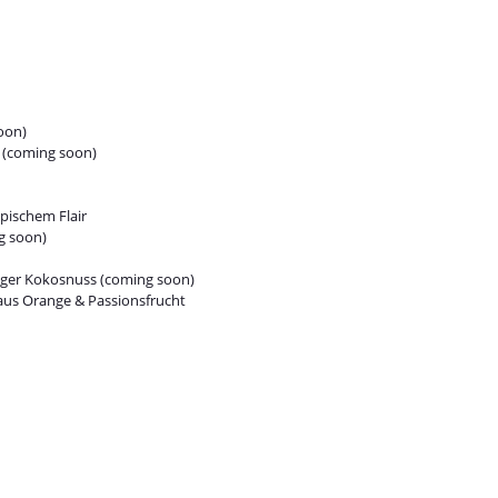
soon)
e (coming soon)
pischem Flair
g soon)
iger Kokosnuss (coming soon)
 aus Orange & Passionsfrucht