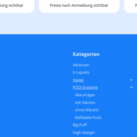
ung sichtbar
Preise nach Anmeldung sichtbar
Kategorien
Aktionen
E-Liquids
Vapes
POD-Systeme
Akkuträger
mit Nikotin
ohne Nikotin
Refillable Pods
Big Puff
High Margin