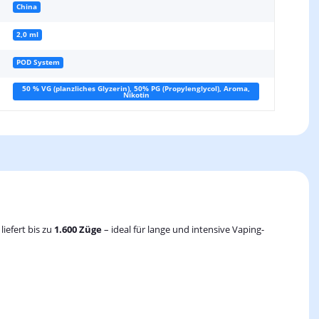
China
2,0 ml
POD System
50 % VG (planzliches Glyzerin), 50% PG (Propylenglycol), Aroma,
Nikotin
liefert bis zu
1.600 Züge
– ideal für lange und intensive Vaping-