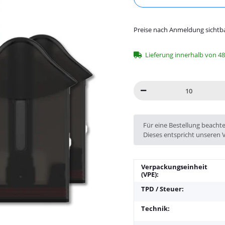
Preise nach Anmeldung sichtb
Lieferung innerhalb von 4
x
Für eine Bestellung beacht
Dieses entspricht unseren 
Verpackungseinheit
(VPE):
TPD / Steuer:
Technik: