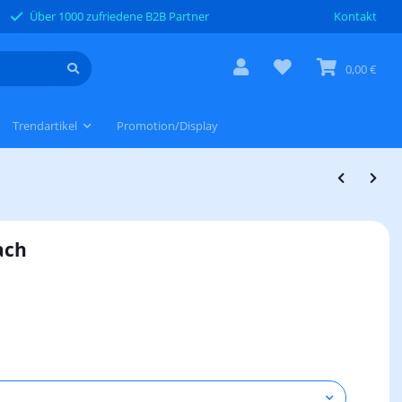
Über 1000 zufriedene B2B Partner
Kontakt
0,00 €
Trendartikel
Promotion/Display
ach