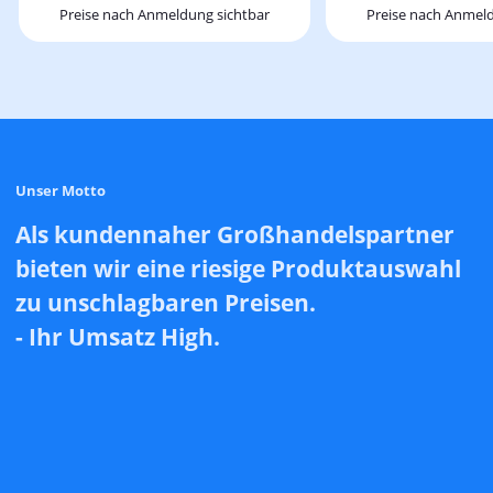
Preise nach Anmeldung sichtbar
Preise nach Anmeld
Unser Motto
Als kundennaher Großhandelspartner
bieten wir eine riesige Produktauswahl
zu unschlagbaren Preisen.
- Ihr Umsatz High.