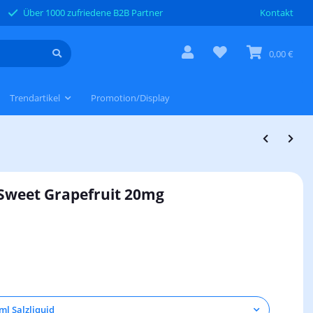
Über 1000 zufriedene B2B Partner
Kontakt
0,00 €
Trendartikel
Promotion/Display
 Sweet Grapefruit 20mg
ml Salzliquid