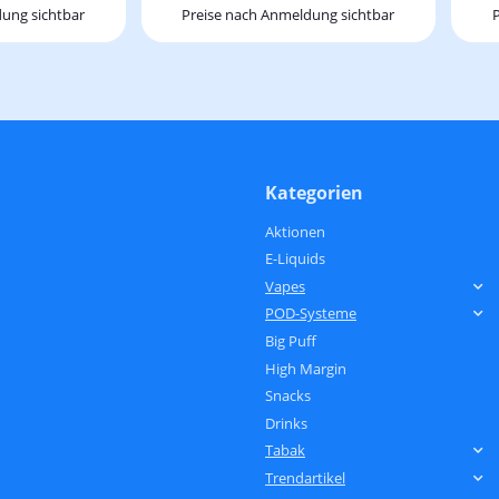
ung sichtbar
Preise nach Anmeldung sichtbar
Kategorien
Aktionen
E-Liquids
Vapes
POD-Systeme
Big Puff
High Margin
Snacks
Drinks
Tabak
Trendartikel