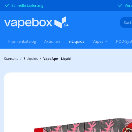
Schnelle Lieferung
Vers
Prämienkatalog
Aktionen
E-Liquids
Vapes
POD-Sys
Startseite
E-Liquids
VapeApe - Liquid