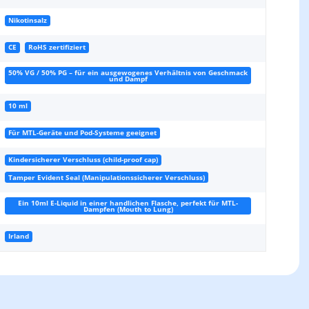
Nikotinsalz
CE
RoHS zertifiziert
50% VG / 50% PG – für ein ausgewogenes Verhältnis von Geschmack
und Dampf
10 ml
Für MTL-Geräte und Pod-Systeme geeignet
Kindersicherer Verschluss (child-proof cap)
Tamper Evident Seal (Manipulationssicherer Verschluss)
Ein 10ml E-Liquid in einer handlichen Flasche, perfekt für MTL-
Dampfen (Mouth to Lung)
Irland