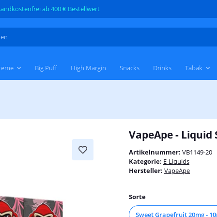
andkostenfrei ab 400 € Bestellwert
teme
Big Puff
High Margin
Snacks
Drinks
Tabak
VapeApe - Liquid
Artikelnummer:
VB1149-20
Kategorie:
E-Liquids
Hersteller:
VapeApe
Sorte
Sweet Grapefruit 20mg - 10