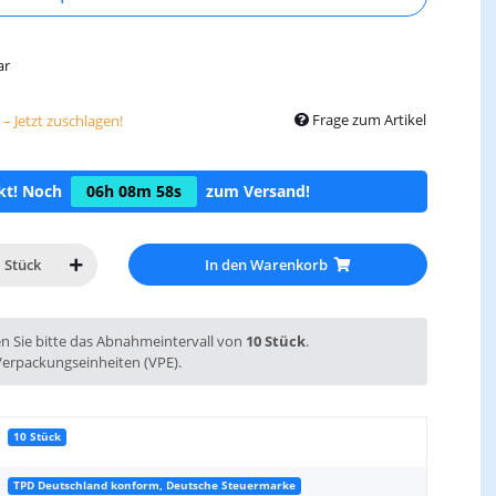
ar
Frage zum Artikel
– Jetzt zuschlagen!
ckt! Noch
06h
08m
57s
zum Versand!
In den Warenkorb
Stück
en Sie bitte das Abnahmeintervall von
10 Stück
.
Verpackungseinheiten (VPE).
10 Stück
TPD Deutschland konform, Deutsche Steuermarke