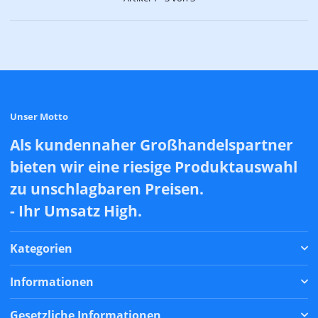
Unser Motto
Als kundennaher Großhandelspartner
bieten wir eine riesige Produktauswahl
zu unschlagbaren Preisen.
- Ihr Umsatz High.
Kategorien
Informationen
Gesetzliche Informationen