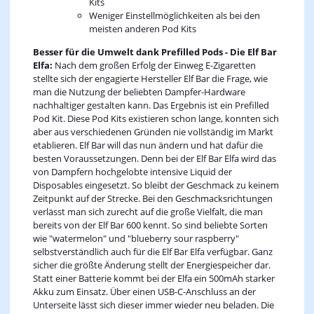
Kits
Weniger Einstellmöglichkeiten als bei den
meisten anderen Pod Kits
Besser für die Umwelt dank Prefilled Pods - Die Elf Bar
Elfa:
Nach dem großen Erfolg der Einweg E-Zigaretten
stellte sich der engagierte Hersteller Elf Bar die Frage, wie
man die Nutzung der beliebten Dampfer-Hardware
nachhaltiger gestalten kann. Das Ergebnis ist ein Prefilled
Pod Kit. Diese Pod Kits existieren schon lange, konnten sich
aber aus verschiedenen Gründen nie vollständig im Markt
etablieren. Elf Bar will das nun ändern und hat dafür die
besten Voraussetzungen. Denn bei der Elf Bar Elfa wird das
von Dampfern hochgelobte intensive Liquid der
Disposables eingesetzt. So bleibt der Geschmack zu keinem
Zeitpunkt auf der Strecke. Bei den Geschmacksrichtungen
verlässt man sich zurecht auf die große Vielfalt, die man
bereits von der Elf Bar 600 kennt. So sind beliebte Sorten
wie "watermelon" und "blueberry sour raspberry"
selbstverständlich auch für die Elf Bar Elfa verfügbar. Ganz
sicher die größte Änderung stellt der Energiespeicher dar.
Statt einer Batterie kommt bei der Elfa ein 500mAh starker
Akku zum Einsatz. Über einen USB-C-Anschluss an der
Unterseite lässt sich dieser immer wieder neu beladen. Die