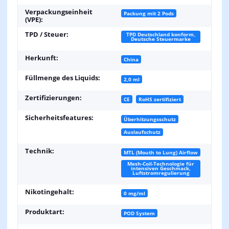
Verpackungseinheit
Packung mit 2 Pods
(VPE):
TPD / Steuer:
TPD Deutschland konform,
Deutsche Steuermarke
Herkunft:
China
Füllmenge des Liquids:
2,0 ml
Zertifizierungen:
CE
RoHS zertifiziert
Sicherheitsfeatures:
Überhitzungsschutz
Auslaufschutz
Technik:
MTL (Mouth to Lung) Airflow
Mesh-Coil-Technologie für
intensiven Geschmack,
Luftstromregulierung
Nikotingehalt:
0 mg/ml
Produktart:
POD System