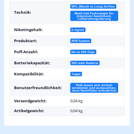
MTL (Mouth to Lung) Airflow
Technik:
Mesh-Coil-Technologie für
intensiven Geschmack,
Luftstromregulierung
Nikotingehalt:
0 mg/ml
Produktart:
POD System
Puff-Anzahl:
bis zu 600 Züge
Batteriekapazität:
500 mAh Batterie
Kompatibilität:
Tappo
Pods lassen sich einfach
Benutzerfreundlichkeit:
einstecken und austauschen,
ohne Nachfüllen erforderlich
Versandgewicht:
0,04 kg
Artikelgewicht:
0,04
kg