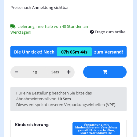
Preise nach Anmeldung sichtbar
Lieferung innerhalb von 48 Stunden an
Frage zum Artikel
Werktagen!
Die Uhr tickt! Noch
07h
05m
44s
zum Versand!
Sets
x
Für eine Bestellung beachten Sie bitte das
Abnahmeintervall von
10 Sets
.
Dieses entspricht unseren Verpackungseinheiten (VPE).
Kindersicherung:
Verpackung mit
kindersicherem Verschluss
gemäß EU-Vorschriften,
klare Warnhinweise