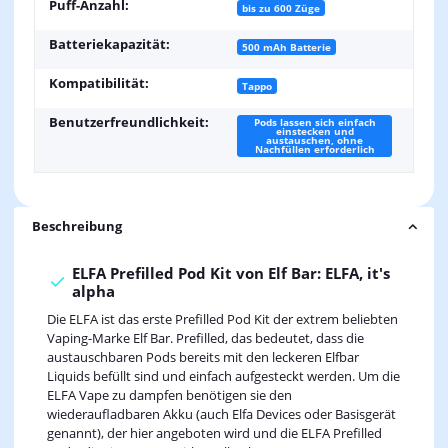
Puff-Anzahl:
bis zu 600 Züge
Batteriekapazität:
500 mAh Batterie
Kompatibilität:
Tappo
Benutzerfreundlichkeit:
Pods lassen sich einfach
einstecken und
austauschen, ohne
Nachfüllen erforderlich
Beschreibung
ELFA Prefilled Pod Kit von Elf Bar: ELFA, it's
alpha
Die ELFA ist das erste Prefilled Pod Kit der extrem beliebten
Vaping-Marke Elf Bar. Prefilled, das bedeutet, dass die
austauschbaren Pods bereits mit den leckeren Elfbar
Liquids befüllt sind und einfach aufgesteckt werden. Um die
ELFA Vape zu dampfen benötigen sie den
wiederaufladbaren Akku (auch Elfa Devices oder Basisgerät
genannt), der hier angeboten wird und die ELFA Prefilled