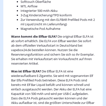
Softtouch Oberfläche
MTL Airflow
Integrierter 500 mAh Akku
3-Zug Kindersicherung/TPD konform
Zur Verwendung mit den ELFBAR Prefilled Pods mit 2
ml Liquid (nicht im Lieferumfang)
Magnetische Pod Aufnahme
Wann kommt die Elfbar ELFA?
Die original Elfbar ELFA ist
ab sofort erhältlich. Die ELFA von Elfbar werden Sie sofort
ab dem offiziellen Verkaufsstart in Deutschland bei
vapebox24.de bestellen können. Nutzen Sie die
Reservierungsfunktion und sichern Sie sich so ihr Exemplar.
Sie erhalten mit Verkaufsstart ein Vorkaufsrecht auf Ihren
reservierten Artikel.
Was ist Elfbar ELFA?
Die Elfbar ELFA ist eine
wiederaufladbare E-Zigarette. Sie wird mit sogenannten Elf
Bar Elfa Prefilled Pods betrieben. Diese ELFA Pods sind
bereits mit Elf Bar Liquid befüllt und können schnell und
einfach ausgetauscht werden. Der Akku der ELFA hat eine
Kapazität von 500 mAh und wird per USB-C aufgeladen.
Dass die ELFA Pods getauscht werden können und der
Akku aufladbar ist, sind die größten Unterschiede zur Elfbar