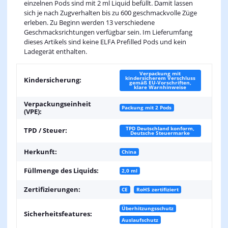
einzelnen Pods sind mit 2 ml Liquid befüllt. Damit lassen
sich je nach Zugverhalten bis zu 600 geschmackvolle Züge
erleben. Zu Beginn werden 13 verschiedene
Geschmacksrichtungen verfügbar sein. Im Lieferumfang
dieses Artikels sind keine ELFA Prefilled Pods und kein
Ladegerät enthalten.
Verpackung mit
kindersicherem Verschluss
Kindersicherung:
gemäß EU-Vorschriften,
klare Warnhinweise
Verpackungseinheit
Packung mit 2 Pods
(VPE):
TPD Deutschland konform,
TPD / Steuer:
Deutsche Steuermarke
Herkunft:
China
Füllmenge des Liquids:
2,0 ml
Zertifizierungen:
CE
RoHS zertifiziert
Überhitzungsschutz
Sicherheitsfeatures:
Auslaufschutz