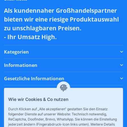
Als kundennaher Großhandelspartner
bieten wir eine riesige Produktauswahl
zu unschlagbaren Preisen.
- Ihr Umsatz High.
Kategorien
Informationen
Gesetzliche Informationen
Zahlungsmethoden
Wie wir Cookies & Co nutzen
Versandmethoden
Durch Klicken auf „Alle akzeptieren“ gestatten Sie den Einsatz
folgender Dienste auf unserer Website: Technisch notwendig,
* Alle Preise inkl. gesetzlicher USt., zzgl.
Versand
ReCaptcha, Doofinder, Brevo, WhatsApp. Sie können die Einstellung
jederzeit ändern (Fingerabdruck-Icon links unten). Weitere Details