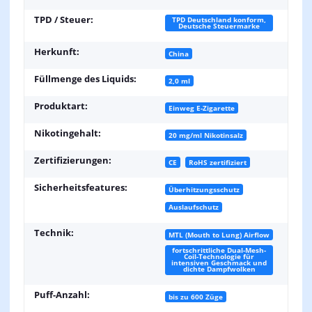
TPD / Steuer:
TPD Deutschland konform,
Deutsche Steuermarke
Herkunft:
China
Füllmenge des Liquids:
2,0 ml
Produktart:
Einweg E-Zigarette
Nikotingehalt:
20 mg/ml Nikotinsalz
Zertifizierungen:
CE
RoHS zertifiziert
Sicherheitsfeatures:
Überhitzungsschutz
Auslaufschutz
Technik:
MTL (Mouth to Lung) Airflow
fortschrittliche Dual-Mesh-
Coil-Technologie für
intensiven Geschmack und
dichte Dampfwolken
Puff-Anzahl:
bis zu 600 Züge