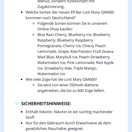
Menüs, sondern funktioniert mit
Zugaktivierung.
Welche Sorten der neuen Elf Bar Lost Mary QM600
kommen nach Deutschland?
Folgende Sorten können Sie in unserem
Online Shop kaufen:
Blue Razz Cherry, Blueberry Ice, Blueberry
Raspberry, Blueberry Raspberry
Pomegranate, Cherry Ice, Cherry Peach
Lemonade, Grape, Kiwi Passion Fruit Guava,
Mad Blue, Marybull Ice, Peach Strawberry
Watermelon Ice, Pink Lemonade, Red Apple
Ice, Strawberry Kiwi, Triple Mango,
Watermelon Ice
Wie viele Züge hat die Lost Mary QM600?
Sie wird von einer 550mAh Batterie
angetrieben, die bis zu 600 Züge liefert.
SICHERHEITSHINWEISE:
Enthält Nikotin. Nikotin ist ein süchtig machender
Stoff.
Nur für den Gebrauch durch Erwachsene ab dem
gesetzlichen Rauchalter geeignet.