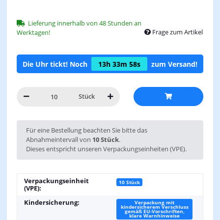
Lieferung innerhalb von 48 Stunden an
Frage zum Artikel
Werktagen!
Die Uhr tickt! Noch
13h
33m
58s
zum Versand!
Stück
x
Für eine Bestellung beachten Sie bitte das
Abnahmeintervall von
10 Stück
.
Dieses entspricht unseren Verpackungseinheiten (VPE).
Verpackungseinheit
10 Stück
(VPE):
Kindersicherung:
Verpackung mit
kindersicherem Verschluss
gemäß EU-Vorschriften,
klare Warnhinweise