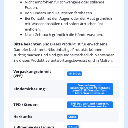
Nicht empfohlen für schwangere oder stillende
Frauen.
Von Kindern und Haustieren fernhalten.
Bei Kontakt mit den Augen oder der Haut gründlich
mit Wasser abspülen und sofort ärztlichen Rat
einholen.
Nach Gebrauch gründlich die Hände waschen.
Bitte beachten Sie:
Dieses Produkt ist für erwachsene
Dampfer bestimmt. Nikotinhaltige Produkte können
süchtig machen und sind gesundheitsschädlich. Verwenden
Sie dieses Produkt verantwortungsbewusst und in Maßen.
Verpackungseinheit
10 Stück
(VPE):
Verpackung mit
kindersicherem Verschluss
Kindersicherung:
gemäß EU-Vorschriften,
klare Warnhinweise
TPD Deutschland konform,
TPD / Steuer:
Deutsche Steuermarke
Herkunft:
China
Füllmenge des Liquids:
2,0 ml