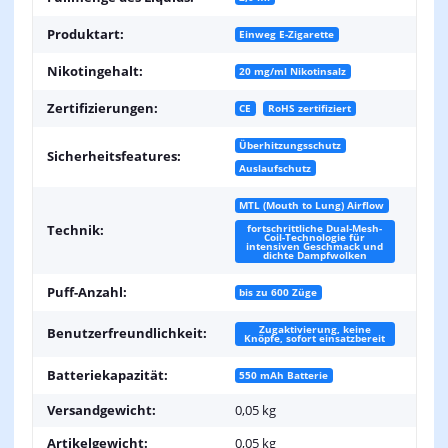
Produktart:
Einweg E-Zigarette
Nikotingehalt:
20 mg/ml Nikotinsalz
Zertifizierungen:
CE
RoHS zertifiziert
Überhitzungsschutz
Sicherheitsfeatures:
Auslaufschutz
MTL (Mouth to Lung) Airflow
fortschrittliche Dual-Mesh-
Technik:
Coil-Technologie für
intensiven Geschmack und
dichte Dampfwolken
Puff-Anzahl:
bis zu 600 Züge
Zugaktivierung, keine
Benutzerfreundlichkeit:
Knöpfe, sofort einsatzbereit
Batteriekapazität:
550 mAh Batterie
Versandgewicht:
0,05 kg
Artikelgewicht:
0,05
kg