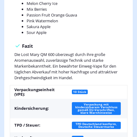
Melon Cherry Ice
Mix Berries
Passion Fruit Orange Guava
Pink Watermelon
Sakura Apple
Sour Apple
Fazit
Die Lost Mary QM 600 überzeugt durch ihre große
Aromenauswahl, zuverlässige Technik und starke
Markenbekanntheit. Ein bewährter Einweg-Vape für den
täglichen Abverkauf mit hoher Nachfrage und attraktiver
Drehgeschwindigkeit im Handel.
Verpackungseinheit
10 Stück
(VPE):
Verpackung mit
kindersicherem Verschluss
Kindersicherung:
gemäß EU-Vorschriften,
klare Warnhinweise
TPD Deutschland konform,
TPD / Steuer:
Deutsche Steuermarke