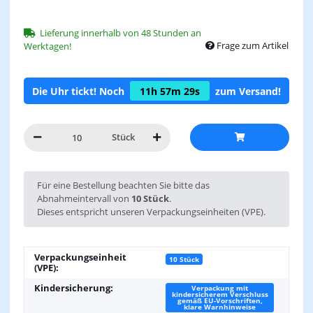
Lieferung innerhalb von 48 Stunden an
Frage zum Artikel
Werktagen!
Die Uhr tickt! Noch
11h
57m
29s
zum Versand!
Stück
x
Für eine Bestellung beachten Sie bitte das
Abnahmeintervall von
10 Stück
.
Dieses entspricht unseren Verpackungseinheiten (VPE).
Verpackungseinheit
10 Stück
(VPE):
Kindersicherung:
Verpackung mit
kindersicherem Verschluss
gemäß EU-Vorschriften,
klare Warnhinweise