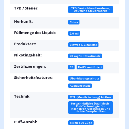
TPD / Steuer:
TPD Deutschland konform,
Deutsche Steuermarke
Herkunft:
China
Füllmenge des Liquids:
2,0 ml
Produktart:
Einweg E-Zigarette
Nikotingehalt:
20 mg/ml Nikotinsalz
Zertifizierungen:
CE
RoHS zertifiziert
Sicherheitsfeatures:
Überhitzungsschutz
Auslaufschutz
Technik:
MTL (Mouth to Lung) Airflow
fortschrittliche Dual-Mesh-
Coil-Technologie für
intensiven Geschmack und
dichte Dampfwolken
Puff-Anzahl:
bis zu 600 Züge