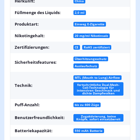
Herkunft:
China
Füllmenge des Liquids:
2,0 ml
Produktart:
Einweg E-Zigarette
Nikotingehalt:
20 mg/ml Nikotinsalz
Zertifizierungen:
CE
RoHS zertifiziert
Überhitzungsschutz
Sicherheitsfeatures:
Auslaufschutz
MTL (Mouth to Lung) Airflow
fortschrittliche Dual-Mesh-
Technik:
Coil-Technologie für
intensiven Geschmack und
dichte Dampfwolken
Puff-Anzahl:
bis zu 600 Züge
Zugaktivierung, keine
Benutzerfreundlichkeit:
Knöpfe, sofort einsatzbereit
Batteriekapazität:
550 mAh Batterie