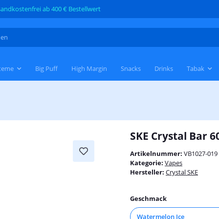
andkostenfrei ab 400 € Bestellwert
teme
Big Puff
High Margin
Snacks
Drinks
Tabak
SKE Crystal Bar 
Artikelnummer:
VB1027-019
Kategorie:
Vapes
Hersteller:
Crystal SKE
Geschmack
Watermelon Ice