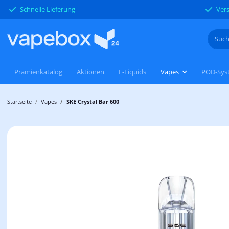
Schnelle Lieferung
Vers
Prämienkatalog
Aktionen
E-Liquids
Vapes
POD-Sys
Startseite
Vapes
SKE Crystal Bar 600