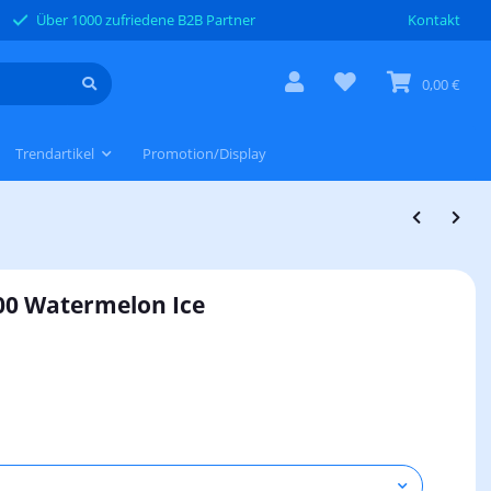
Über 1000 zufriedene B2B Partner
Kontakt
0,00 €
Trendartikel
Promotion/Display
600 Watermelon Ice