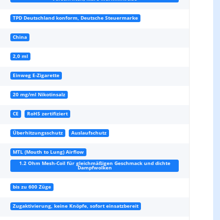
TPD Deutschland konform, Deutsche Steuermarke
China
2,0 ml
Einweg E-Zigarette
20 mg/ml Nikotinsalz
CE
RoHS zertifiziert
Überhitzungsschutz
Auslaufschutz
MTL (Mouth to Lung) Airflow
1.2 Ohm Mesh-Coil für gleichmäßigen Geschmack und dichte
Dampfwolken
bis zu 600 Züge
Zugaktivierung, keine Knöpfe, sofort einsatzbereit