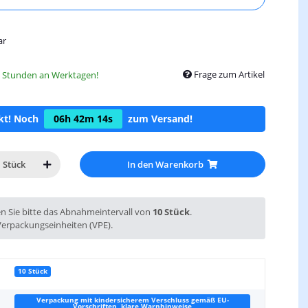
ar
Frage zum Artikel
8 Stunden an Werktagen!
ckt! Noch
06h
42m
13s
zum Versand!
In den Warenkorb
Stück
en Sie bitte das Abnahmeintervall von
10 Stück
.
Verpackungseinheiten (VPE).
10 Stück
Verpackung mit kindersicherem Verschluss gemäß EU-
Vorschriften, klare Warnhinweise