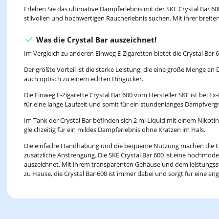
Erleben Sie das ultimative Dampferlebnis mit der SKE Crystal Bar 600
stilvollen und hochwertigen Raucherlebnis suchen. Mit ihrer breite
Was die Crystal Bar auszeichnet!
Im Vergleich zu anderen Einweg E-Zigaretten bietet die Crystal Bar 60
Der größte Vorteil ist die starke Leistung, die eine große Menge a
auch optisch zu einem echten Hingucker.
Die Einweg E-Zigarette Crystal Bar 600 vom Hersteller SKE ist bei E
für eine lange Laufzeit und somit für ein stundenlanges Dampfver
Im Tank der Crystal Bar befinden sich 2 ml Liquid mit einem Nikoti
gleichzeitig für ein mildes Dampferlebnis ohne Kratzen im Hals.
Die einfache Handhabung und die bequeme Nutzung machen die Crys
zusätzliche Anstrengung. Die SKE Crystal Bar 600 ist eine hochmod
auszeichnet. Mit ihrem transparenten Gehäuse und dem leistungssta
zu Hause, die Crystal Bar 600 ist immer dabei und sorgt für eine 