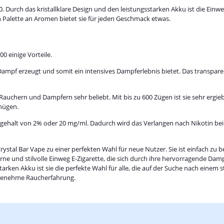
. Durch das kristallklare Design und den leistungsstarken Akku ist die Einwe
n Palette an Aromen bietet sie für jeden Geschmack etwas.
0 einige Vorteile.
n Dampf erzeugt und somit ein intensives Dampferlebnis bietet. Das transpa
x-Rauchern und Dampfern sehr beliebt. Mit bis zu 600 Zügen ist sie sehr erg
gnügen.
ngehalt von 2% oder 20 mg/ml. Dadurch wird das Verlangen nach Nikotin bei 
tal Bar Vape zu einer perfekten Wahl für neue Nutzer. Sie ist einfach zu
erne und stilvolle Einweg E-Zigarette, die sich durch ihre hervorragende D
rken Akku ist sie die perfekte Wahl für alle, die auf der Suche nach einem 
angenehme Raucherfahrung.