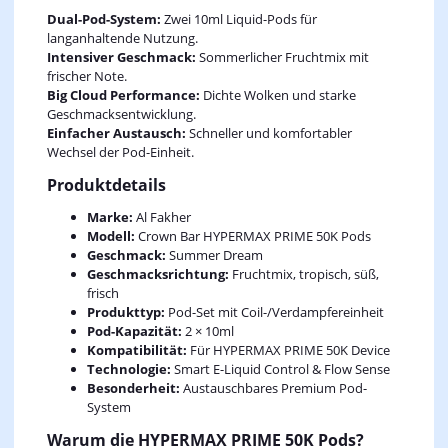
Dual-Pod-System:
Zwei 10ml Liquid-Pods für
langanhaltende Nutzung.
Intensiver Geschmack:
Sommerlicher Fruchtmix mit
frischer Note.
Big Cloud Performance:
Dichte Wolken und starke
Geschmacksentwicklung.
Einfacher Austausch:
Schneller und komfortabler
Wechsel der Pod-Einheit.
Produktdetails
Marke:
Al Fakher
Modell:
Crown Bar HYPERMAX PRIME 50K Pods
Geschmack:
Summer Dream
Geschmacksrichtung:
Fruchtmix, tropisch, süß,
frisch
Produkttyp:
Pod-Set mit Coil-/Verdampfereinheit
Pod-Kapazität:
2 × 10ml
Kompatibilität:
Für HYPERMAX PRIME 50K Device
Technologie:
Smart E-Liquid Control & Flow Sense
Besonderheit:
Austauschbares Premium Pod-
System
Warum die HYPERMAX PRIME 50K Pods?