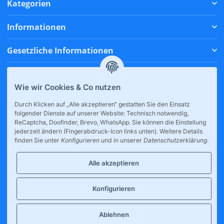
Kategorien
Informationen
Gesetzliche Informationen
Zahlungsmethoden
Wie wir Cookies & Co nutzen
Versandmethoden
Durch Klicken auf „Alle akzeptieren“ gestatten Sie den Einsatz
folgender Dienste auf unserer Website: Technisch notwendig,
* Alle Preise inkl. gesetzlicher USt., zzgl.
Versand
ReCaptcha, Doofinder, Brevo, WhatsApp. Sie können die Einstellung
jederzeit ändern (Fingerabdruck-Icon links unten). Weitere Details
finden Sie unter
Konfigurieren
und in unserer
Datenschutzerklärung
.
Alle akzeptieren
Konfigurieren
Großhandel für E-Zigaretten, internationale Snacks & Drinks.
Tankstellen, Kioske und Supermärkte profitieren von unserer breiten
Produktpalette. © Alle Rechte vorbehalten.
Ablehnen