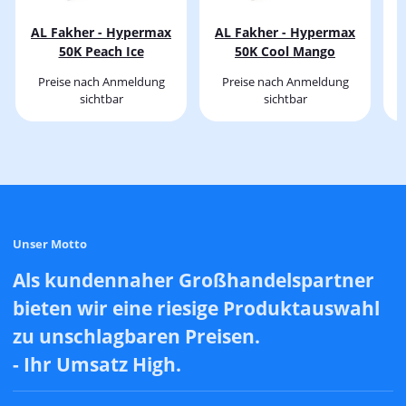
AL Fakher - Hypermax
AL Fakher - Hypermax
A
50K Peach Ice
50K Cool Mango
Preise nach Anmeldung
Preise nach Anmeldung
sichtbar
sichtbar
Unser Motto
Als kundennaher Großhandelspartner
bieten wir eine riesige Produktauswahl
zu unschlagbaren Preisen.
- Ihr Umsatz High.