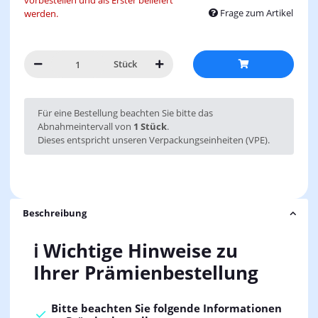
vorbestellen und als Erster beliefert
Frage zum Artikel
werden.
Stück
x
Für eine Bestellung beachten Sie bitte das
Abnahmeintervall von
1 Stück
.
Dieses entspricht unseren Verpackungseinheiten (VPE).
Beschreibung
ℹ️ Wichtige Hinweise zu
Ihrer Prämienbestellung
Bitte beachten Sie folgende Informationen