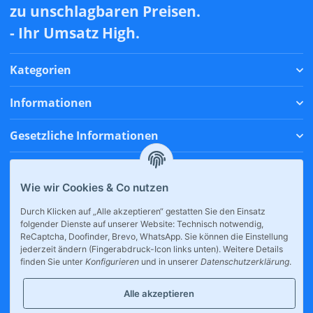
zu unschlagbaren Preisen.
- Ihr Umsatz High.
Kategorien
Informationen
Gesetzliche Informationen
Zahlungsmethoden
Wie wir Cookies & Co nutzen
Versandmethoden
Durch Klicken auf „Alle akzeptieren“ gestatten Sie den Einsatz
folgender Dienste auf unserer Website: Technisch notwendig,
* Alle Preise inkl. gesetzlicher USt., zzgl.
Versand
ReCaptcha, Doofinder, Brevo, WhatsApp. Sie können die Einstellung
jederzeit ändern (Fingerabdruck-Icon links unten). Weitere Details
finden Sie unter
Konfigurieren
und in unserer
Datenschutzerklärung
.
Alle akzeptieren