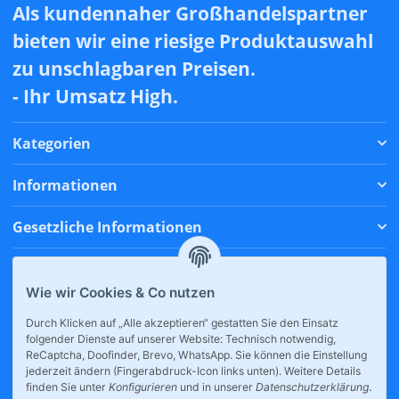
Als kundennaher Großhandelspartner
bieten wir eine riesige Produktauswahl
zu unschlagbaren Preisen.
- Ihr Umsatz High.
Kategorien
Informationen
Gesetzliche Informationen
Zahlungsmethoden
Wie wir Cookies & Co nutzen
Versandmethoden
Durch Klicken auf „Alle akzeptieren“ gestatten Sie den Einsatz
folgender Dienste auf unserer Website: Technisch notwendig,
* Alle Preise inkl. gesetzlicher USt., zzgl.
Versand
ReCaptcha, Doofinder, Brevo, WhatsApp. Sie können die Einstellung
jederzeit ändern (Fingerabdruck-Icon links unten). Weitere Details
finden Sie unter
Konfigurieren
und in unserer
Datenschutzerklärung
.