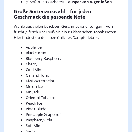
✅ Sofort einsatzbereit –
auspacken & genießen
Große Sortenauswahl – für jeden
Geschmack die passende Note
Wähle aus vielen beliebten Geschmacksrichtungen – von
fruchtig-frisch über süß bis hin zu klassischen Tabak-Noten.
Hier findest du dein persönliches Dampferlebnis:
Apple Ice
Blackcurrant
Blueberry Raspberry
Cherry
Cool Mint
Gin and Tonic
Kiwi Watermelon
Melon Ice
Mr. Jack
Oriental Tobacco
Peach Ice
Pina Colada
Pineapple Grapefruit
Raspberry Cola
Soft Mint
Spritz