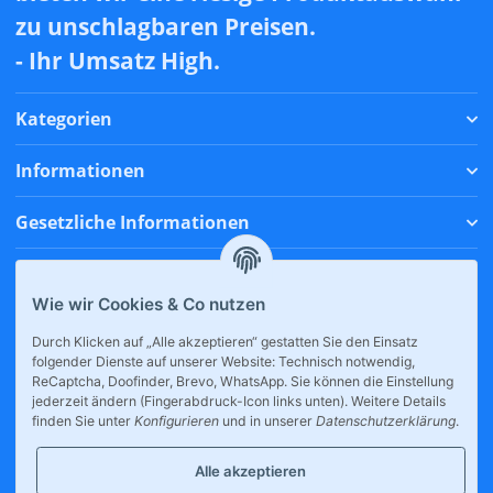
zu unschlagbaren Preisen.
- Ihr Umsatz High.
Kategorien
Informationen
Gesetzliche Informationen
Zahlungsmethoden
Wie wir Cookies & Co nutzen
Versandmethoden
Durch Klicken auf „Alle akzeptieren“ gestatten Sie den Einsatz
folgender Dienste auf unserer Website: Technisch notwendig,
* Alle Preise inkl. gesetzlicher USt., zzgl.
Versand
ReCaptcha, Doofinder, Brevo, WhatsApp. Sie können die Einstellung
jederzeit ändern (Fingerabdruck-Icon links unten). Weitere Details
finden Sie unter
Konfigurieren
und in unserer
Datenschutzerklärung
.
Alle akzeptieren